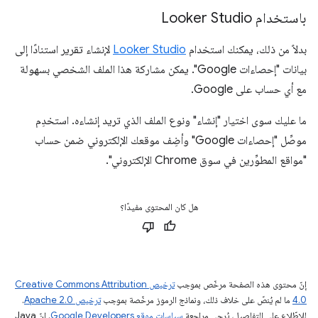
باستخدام Looker Studio
بدلاً من ذلك، يمكنك استخدام
Looker Studio
لإنشاء تقرير استنادًا إلى
بيانات "إحصاءات Google". يمكن مشاركة هذا الملف الشخصي بسهولة
مع أي حساب على Google.
ما عليك سوى اختيار "إنشاء" ونوع الملف الذي تريد إنشاءه. استخدِم
موصِّل "إحصاءات Google" وأضِف موقعك الإلكتروني ضمن حساب
"مواقع المطوِّرين في سوق Chrome الإلكتروني".
هل كان المحتوى مفيدًا؟
إنّ محتوى هذه الصفحة مرخّص بموجب
ترخيص Creative Commons Attribution
4.0‏
ما لم يُنصّ على خلاف ذلك، ونماذج الرموز مرخّصة بموجب
ترخيص Apache 2.0‏
.
للاطّلاع على التفاصيل، يُرجى مراجعة
سياسات موقع Google Developers‏
. إنّ Java