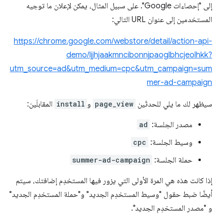
إلى "إحصاءات Google". على سبيل المثال، يمكن لإعلان ما توجيه
المستخدمين إلى عنوان URL التالي:
https://chrome.google.com/webstore/detail/action-api-
demo/ljjhjaakmncibonnjpaoglbhcjeolhkk?
utm_source=ad&utm_medium=cpc&utm_campaign=sum
mer-ad-campaign
سيظهر لك ما يلي للحدثَين
page_view
و
install
المقابلَين:
مصدر الجلسة:
ad
وسيط الجلسة:
cpc
حملة الجلسة:
summer-ad-campaign
إذا كانت هذه هي المرة الأولى التي يزور فيها المستخدِم إضافتك، سيتم
أيضًا ضبط حقول "وسيط المستخدِم الجديد" و"حملة المستخدِم الجديد"
و "مصدر المستخدِم الجديد".