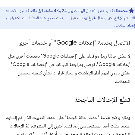
ملاحظة:
قد يستغرق اكتمال البيانات بين 24 و48 ساعة. قبل ذلك، قد ترى الأحداث
التي تم الإبلاغ عنها بإدخال فارغ لهذه الحقول. سيتم تصحيح هذه المشكلة عند الانتهاء من
إعداد البيانات.
الاتصال بخدمة "إعلانات Google" أو خدمات أخرى
لا يمكن حاليًا ربط موقعك على "إحصاءات Google" بخدمات أخرى مثل
"إعلانات Google". نوصي بمراجعة البيانات في "إحصاءات Google"
بشكل دوري لفهم أداء الإعلانات واتخاذ قرارات بشأن كيفية تحسين
الحملات.
تتبُّع الإحالات الناجحة
يمكن وضع علامة "حدث إحالة ناجحة" على حدث التثبيت الذي تم إنشاؤه
عندما يثبّت أحد المستخدمين إضافتك. انتقِل إلى
المشرف
، ثمّ
الإحالات
الناجحة
واختَر
حدث إحالة ناجحة جديد
. أدخِل "تثبيت" ثم انقر على