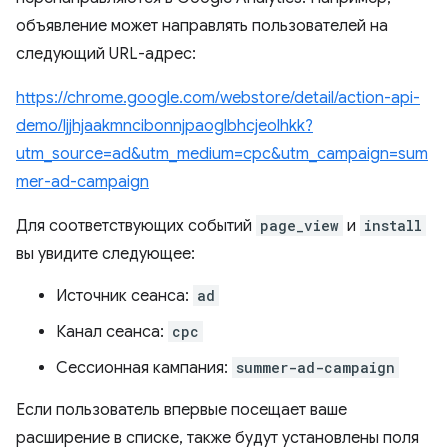
объявление может направлять пользователей на
следующий URL-адрес:
https://chrome.google.com/webstore/detail/action-api-
demo/ljjhjaakmncibonnjpaoglbhcjeolhkk?
utm_source=ad&utm_medium=cpc&utm_campaign=sum
mer-ad-campaign
Для соответствующих событий
page_view
и
install
вы увидите следующее:
Источник сеанса:
ad
Канал сеанса:
cpc
Сессионная кампания:
summer-ad-campaign
Если пользователь впервые посещает ваше
расширение в списке, также будут установлены поля