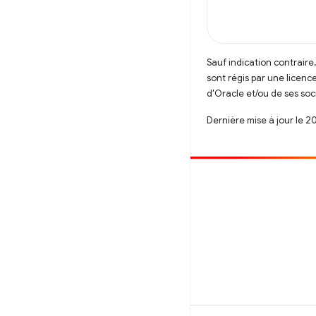
Sauf indication contraire
sont régis par une licenc
d'Oracle et/ou de ses soci
Dernière mise à jour le 2
Contribuer
Signaler un bug
Afficher les questions en suspens