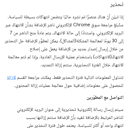
تحذير
إذا تبيّن أنّ هناك عنصرًا تم نشره حاليًا يتضمن انتهاكات بسيطة للسياسة،
ستُبلغ مراجعة سوق Chrome الإلكتروني ناشر الإضافة بشأن الانتهاك عبر
البريد الإلكتروني. واستنادًا إلى حالة الانتهاك، يتم عادةً منح الناشر من 7
إلى 30 يومًا لمعالجة المشكلة(المشاكل). يمكن لمطوِّر الإضافة حل التحذير
من خلال إرسال إصدار جديد من الإضافة يعمل على إصلاح
الانتهاك(الانتهاكات) باستخدام عملية الإرسال العادية. وإذا لم تتم معالجة
الانتهاك خلال الفترة التحذيرية، ستتم إزالة التمديد.
تتناول المعلومات التالية فترة التحذير فقط. يمكنك مراجعة القسم
الإزالة
للحصول على معلومات إضافية حول معالجة عمليات إزالة المحتوى.
التواصل مع المطوّرين
سيتم إرسال رسالة إلكترونية تحذيرية إلى عنوان البريد الإلكتروني
للناشر المرتبط بالإضافة تفيد بأنّ الإضافة ستتم إزالتها بسبب
انتهاك واحد أو أكثر للسياسة. يعتمد طول فترة التحذير على