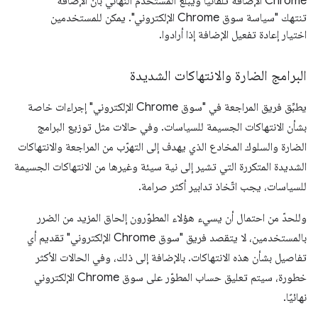
Chrome الإضافة تلقائيًا ويُبلغ المستخدم النهائي بأنّ الإضافة
تنتهك "سياسة سوق Chrome الإلكتروني". يمكن للمستخدمين
اختيار إعادة تفعيل الإضافة إذا أرادوا.
البرامج الضارة والانتهاكات الشديدة
يطبِّق فريق المراجعة في "سوق Chrome الإلكتروني" إجراءات خاصة
بشأن الانتهاكات الجسيمة للسياسات. وفي حالات مثل توزيع البرامج
الضارة والسلوك المخادع الذي يهدف إلى التهرّب من المراجعة والانتهاكات
الشديدة المتكررة التي تشير إلى نية سيئة وغيرها من الانتهاكات الجسيمة
للسياسات، يجب اتّخاذ تدابير أكثر صرامة.
وللحدّ من احتمال أن يسيء هؤلاء المطوّرون إلحاق المزيد من الضرر
بالمستخدمين، لا يتقصد فريق "سوق Chrome الإلكتروني" تقديم أي
تفاصيل بشأن هذه الانتهاكات. بالإضافة إلى ذلك، وفي الحالات الأكثر
خطورة، سيتم تعليق حساب المطوّر على سوق Chrome الإلكتروني
نهائيًا.