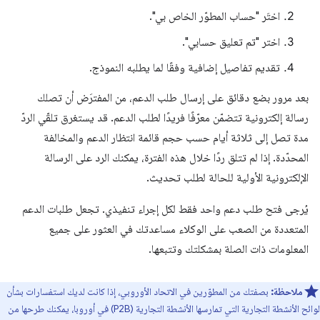
اختَر "حساب المطوّر الخاص بي".
اختر "تم تعليق حسابي".
تقديم تفاصيل إضافية وفقًا لما يطلبه النموذج.
بعد مرور بضع دقائق على إرسال طلب الدعم، من المفترَض أن تصلك
رسالة إلكترونية تتضمّن معرّفًا فريدًا لطلب الدعم. قد يستغرق تلقّي الردّ
مدة تصل إلى ثلاثة أيام حسب حجم قائمة انتظار الدعم والمخالفة
المحدّدة. إذا لم تتلق ردًا خلال هذه الفترة، يمكنك الرد على الرسالة
الإلكترونية الأولية للحالة لطلب تحديث.
يُرجى فتح طلب دعم واحد فقط لكل إجراء تنفيذي. تجعل طلبات الدعم
المتعددة من الصعب على الوكلاء مساعدتك في العثور على جميع
المعلومات ذات الصلة بمشكلتك وتتبعها.
ملاحظة:
بصفتك من المطوّرين في الاتحاد الأوروبي، إذا كانت لديك استفسارات بشأن
لوائح الأنشطة التجارية التي تمارسها الأنشطة التجارية (P2B) في أوروبا، يمكنك طرحها من