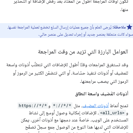
تكون أوقات المراجعة أطول من المعتاد بعد رفض الإضافة أو التحذير
منها.
ملاحظة:
يُرجى العلم بأنّ جميع عمليات إرسال السلع تخضع لعملية المراجعة نفسها،
سواء كانت متعلقة بعنصر جديد أو إجراء تعديل على عنصر حالي.
العوامل البارزة التي تزيد من وقت المراجعة
وقد تستغرق المراجعات وقتًا أطول للإضافات التي تتطلّب أذونات واسعة
للمضيف أو أذونات تنفيذ حسّاسة، أو التي تتضمّن الكثير من الرموز أو
الرموز التي يصعب مراجعتها.
أذونات المُضيف واسعة النطاق
تمنح أنماط
أذونات المضيف
، مثل
*://*/*
و
https://*/*
و
<all_urls>
، الإضافات إمكانية وصول أوسع إلى نشاط
المستخدم على الويب، خاصةً عند دمجها مع أذونات أخرى. يمكن
للإضافات التي لديها هذا النوع من الوصول جمع سجلّ تصفّح