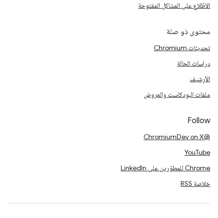
الاطّلاع على المشاكل المفتوحة
محتوى ذو صلة
تحديثات Chromium
دراسات الحالة
الأرشيف
ملفات البودكاست والعروض
Follow
@ChromiumDev on X
YouTube
Chrome للمطوّرين على LinkedIn
خلاصة RSS