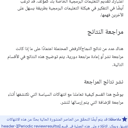
اعتبارك تقديم التعليمات البرمجية الخاصة بك كمؤلف. قد ترغب
أيضًا في التفكير في هيكلة التعليمات البرمجية بطريقة يسهل على
الآخرين فهمها.
مراجعة النتائج
هناك عدد من نتائج النجاح/الرفض المحتملة اعتمادًا على ما إذا كانت
مراجعة نشر أو إعادة مراجعة دورية. يتم توضيح هذه النتائج في الأقسام
التالية.
نشر نتائج المراجعة
يوضّح هذا القسم كيفية تعاملنا مع انتهاكات السياسة التي نكتشفها أثناء
مراجعة الإضافة التي يتم إرسالها للنشر.
ملاحظة:
قد يتم أيضًا التحقّق من العناصر المنشورة الحالية بحثًا عن هذه الانتهاكات
نفسها. ويمكن الاطّلاع على هذه العملية في قسم [Periodic reviewresultss][header-