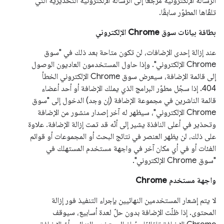
الرسالة الإلكترونية مرجعًا إلى الرسالة الإلكترونية التحذيرية التي
تلقّاها المطوّر سابقًا.
بطاقة بيانات سوق Chrome الإلكتروني
عند إزالة إحدى الإضافات، لن تكون متاحة بعد ذلك في "سوق
Chrome الإلكتروني". وإذا حاول المستخدمون العاديون الوصول
إلى قائمة الإضافة، سيعرض سوق Chrome الإلكتروني الخطأ
404. إذا سجّل مطوّر البرامج الذي يملك الإضافة أو أحد أعضاء
قائمة الناشرين في مجموعة الإضافة (إن وجد) الدخول إلى "سوق
Chrome الإلكتروني"، سيظهر له آخر إصدار منشور من الإضافة
وتحذير في أعلى النافذة يشير إلى أنّه قد تمت إزالة الإضافة. علاوة
على ذلك، لن يظهر العنصر في نتائج البحث أو المجموعات أو قوائم
الفئات أو في أي مكان آخر في واجهة مستخدم المستهلك في
"سوق Chrome الإلكتروني".
واجهة مستخدم Chrome
لا يتم إشعار المستخدمين النهائيين بإجراء التنفيذ فور إزالة
المحتوى. إذا ظلّت الإضافة بدون حلّ لعدة أسابيع، سيوقف