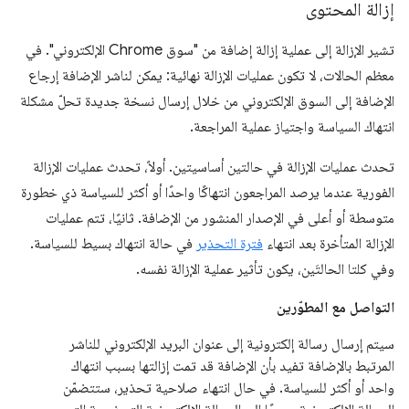
إزالة المحتوى
تشير الإزالة إلى عملية إزالة إضافة من "سوق Chrome الإلكتروني". في
معظم الحالات، لا تكون عمليات الإزالة نهائية: يمكن لناشر الإضافة إرجاع
الإضافة إلى السوق الإلكتروني من خلال إرسال نسخة جديدة تحلّ مشكلة
انتهاك السياسة واجتياز عملية المراجعة.
تحدث عمليات الإزالة في حالتين أساسيتين. أولاً، تحدث عمليات الإزالة
الفورية عندما يرصد المراجعون انتهاكًا واحدًا أو أكثر للسياسة ذي خطورة
متوسطة أو أعلى في الإصدار المنشور من الإضافة. ثانيًا، تتم عمليات
الإزالة المتأخرة بعد انتهاء
فترة التحذير
في حالة انتهاك بسيط للسياسة.
وفي كلتا الحالتَين، يكون تأثير عملية الإزالة نفسه.
التواصل مع المطوّرين
سيتم إرسال رسالة إلكترونية إلى عنوان البريد الإلكتروني للناشر
المرتبط بالإضافة تفيد بأن الإضافة قد تمت إزالتها بسبب انتهاك
واحد أو أكثر للسياسة. في حال انتهاء صلاحية تحذير، ستتضمّن