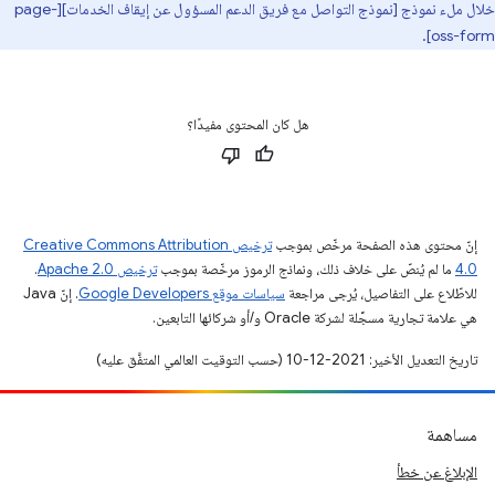
خلال ملء نموذج [نموذج التواصل مع فريق الدعم المسؤول عن إيقاف الخدمات][page-
oss-form].
هل كان المحتوى مفيدًا؟
إنّ محتوى هذه الصفحة مرخّص بموجب
ترخيص Creative Commons Attribution
4.0‏
ما لم يُنصّ على خلاف ذلك، ونماذج الرموز مرخّصة بموجب
ترخيص Apache 2.0‏
.
للاطّلاع على التفاصيل، يُرجى مراجعة
سياسات موقع Google Developers‏
. إنّ Java
هي علامة تجارية مسجَّلة لشركة Oracle و/أو شركائها التابعين.
تاريخ التعديل الأخير: 2021-12-10 (حسب التوقيت العالمي المتفَّق عليه)
مساهمة
الإبلاغ عن خطأ