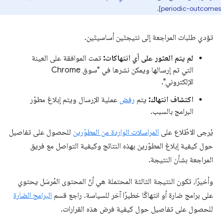
periodic-outcomes].
تؤدي طلبات المراجعة إلى نتيجتَين أساسيتَين.
لم يتم العثور على أي انتهاكات:
تمت الموافقة على العينة
التي تم إرسالها ويمكن نشرها في "سوق Chrome
الإلكتروني".
اكتشاف انتهاك:
يتم
رفض
عملية الإرسال ويتم إبلاغ مطوّر
البرامج بالسبب.
يُرجى الاطّلاع على
المراسلات الواردة من المطوّرين
للحصول على تفاصيل
حول كيفية إبلاغ المطوّرين بهذه النتائج وكيفية التواصل مع فريق
المراجعة بشأن النتيجة.
وأخيرًا، تكون النتيجة الثالثة المحتملة هي أنّ المحتوى المُرسَل يحتوي
على برامج ضارة أو انتهاكًا خطيرًا آخر للسياسة. راجع قسم
البرامج الضارة
للحصول على تفاصيل حول كيفية فرض هذه القرارات.