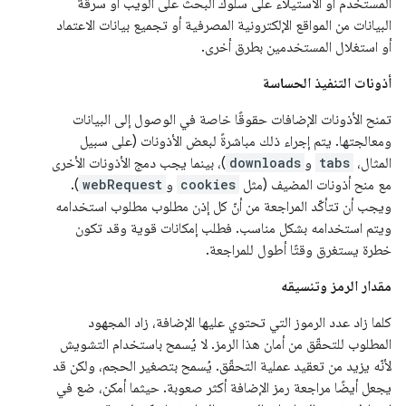
المستخدم أو الاستيلاء على سلوك البحث على الويب أو سرقة
البيانات من المواقع الإلكترونية المصرفية أو تجميع بيانات الاعتماد
أو استغلال المستخدمين بطرق أخرى.
أذونات التنفيذ الحساسة
تمنح الأذونات الإضافات حقوقًا خاصة في الوصول إلى البيانات
ومعالجتها. يتم إجراء ذلك مباشرةً لبعض الأذونات (على سبيل
المثال،
tabs
و
downloads
)، بينما يجب دمج الأذونات الأخرى
مع منح أذونات المضيف (مثل
cookies
و
webRequest
).
ويجب أن تتأكّد المراجعة من أنّ كل إذن مطلوب مطلوب استخدامه
ويتم استخدامه بشكل مناسب. فطلب إمكانات قوية وقد تكون
خطرة يستغرق وقتًا أطول للمراجعة.
مقدار الرمز وتنسيقه
كلما زاد عدد الرموز التي تحتوي عليها الإضافة، زاد المجهود
المطلوب للتحقّق من أمان هذا الرمز. لا يُسمح باستخدام التشويش
لأنّه يزيد من تعقيد عملية التحقّق. يُسمح بتصغير الحجم، ولكن قد
يجعل أيضًا مراجعة رمز الإضافة أكثر صعوبة. حيثما أمكن، ضع في