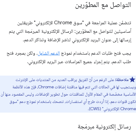
التواصل مع المطوّرين
تتضمّن عملية المراجعة في "سوق Chrome الإلكتروني" طريقتَين
أساسيتَين للتواصل مع المطوّرين: الرسائل الإلكترونية المبرمَجة التي يتم
إرسالها إلى عنوان البريد الإلكتروني لناشر الإضافة وتذاكر الدعم.
يجب فتح طلبات الدعم باستخدام نموذج
الدعم الشامل
، ولكن بمجرد فتح
طلب الدعم، يتم إجراء جميع المراسلات عبر البريد الإلكتروني.
ملاحظة:
على الرغم من أنّ الفريق يراقب العديد من المنتديات على الإنترنت
ويستجيب لها في الحالات التي تتم فيها مناقشة إضافات Chrome، فإنّ هذه الأنظمة
الأساسية مخصّصة في المقام الأول للمناقشات حول تطوير الإضافات، وليس المقصود منها أن
تكون قنوات دعم. إذا أردت طرح أي استفسارات، ننصحك باستخدام نموذج دعم "سوق
Chrome الإلكتروني" (CWS).
رسائل إلكترونية مبرمَجة