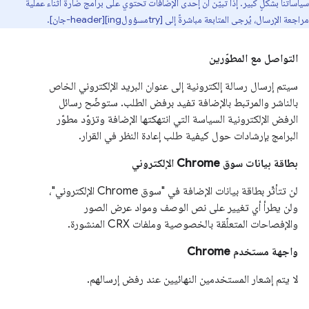
سياساتنا بشكلٍ كبير. إذا تبيّن أن إحدى الإضافات تحتوي على برامج ضارة أثناء عملية
مراجعة الإرسال، يُرجى المتابعة مباشرةً إلى [tryمسؤولing][header-جان].
التواصل مع المطوّرين
سيتم إرسال رسالة إلكترونية إلى عنوان البريد الإلكتروني الخاص
بالناشر والمرتبط بالإضافة تفيد برفض الطلب. ستوضّح رسائل
الرفض الإلكترونية السياسة التي انتهكتها الإضافة وتزوّد مطوّر
البرامج بإرشادات حول كيفية طلب إعادة النظر في القرار.
بطاقة بيانات سوق Chrome الإلكتروني
لن تتأثّر بطاقة بيانات الإضافة في "سوق Chrome الإلكتروني"،
ولن يطرأ أي تغيير على نص الوصف ومواد عرض الصور
والإفصاحات المتعلّقة بالخصوصية وملفات CRX المنشورة.
واجهة مستخدم Chrome
لا يتم إشعار المستخدمين النهائيين عند رفض إرسالهم.