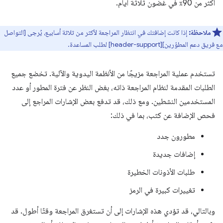
أكثر من 90٪ في غضون ثلاثة أيام.
ملاحظة:
إذا كانت إضافتك في انتظار المراجعة لأكثر من ثلاثة أسابيع، يُرجى [التواصل
مع فريق دعم المطوّرين][header-support] لطلب المساعدة.
تستخدم عملية المراجعة مزيجًا من الأنظمة اليدوية والآلية. تخضع جميع
الطلبات المقدمة لنظام المراجعة ذاته، بغض النظر عن فترة المطور أو عدد
المستخدمين النشطين. ومع ذلك، قد تدفع بعض الإشارات المراجع إلى
فحص الإضافة عن كثب، بما في ذلك:
مطورون جدد
إضافات جديدة
طلبات الأذونات الخطيرة
تغييرات كبيرة في الرمز
وبالتالي، قد تؤدي هذه الإشارات إلى أن تستغرق المراجعة وقتًا أطول. قد