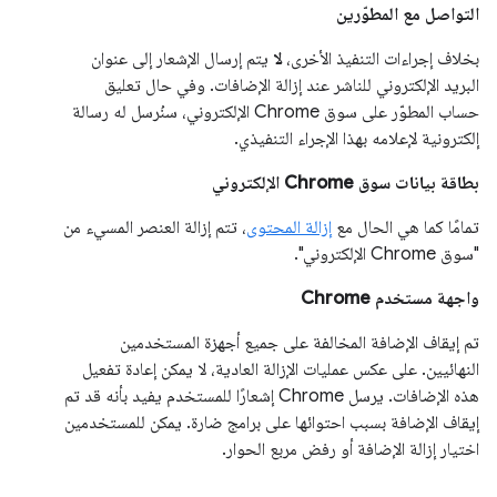
التواصل مع المطوّرين
بخلاف إجراءات التنفيذ الأخرى،
لا
يتم إرسال الإشعار إلى عنوان
البريد الإلكتروني للناشر عند إزالة الإضافات. وفي حال تعليق
حساب المطوّر على سوق Chrome الإلكتروني، سنُرسل له رسالة
إلكترونية لإعلامه بهذا الإجراء التنفيذي.
بطاقة بيانات سوق Chrome الإلكتروني
تمامًا كما هي الحال مع
إزالة المحتوى
، تتم إزالة العنصر المسيء من
"سوق Chrome الإلكتروني".
واجهة مستخدم Chrome
تم إيقاف الإضافة المخالفة على جميع أجهزة المستخدمين
النهائيين. على عكس عمليات الإزالة العادية، لا يمكن إعادة تفعيل
هذه الإضافات. يرسل Chrome إشعارًا للمستخدم يفيد بأنه قد تم
إيقاف الإضافة بسبب احتوائها على برامج ضارة. يمكن للمستخدمين
اختيار إزالة الإضافة أو رفض مربع الحوار.