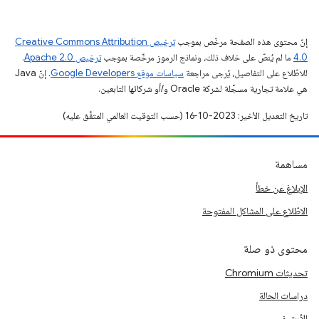
إنّ محتوى هذه الصفحة مرخّص بموجب
ترخيص Creative Commons Attribution
4.0‏
ما لم يُنصّ على خلاف ذلك، ونماذج الرموز مرخّصة بموجب
ترخيص Apache 2.0‏
.
للاطّلاع على التفاصيل، يُرجى مراجعة
سياسات موقع Google Developers‏
. إنّ Java
هي علامة تجارية مسجَّلة لشركة Oracle و/أو شركائها التابعين.
تاريخ التعديل الأخير: 2023-10-16 (حسب التوقيت العالمي المتفَّق عليه)
مساهمة
الإبلاغ عن خطأ
الاطّلاع على المشاكل المفتوحة
محتوى ذو صلة
تحديثات Chromium
دراسات الحالة
الأرشيف