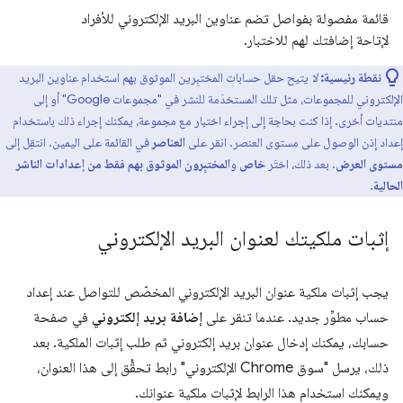
قائمة مفصولة بفواصل تضم عناوين البريد الإلكتروني للأفراد
لإتاحة إضافتك لهم للاختبار.
نقطة رئيسية:
لا
يتيح حقل حسابات المختبِرين الموثوق بهم استخدام عناوين البريد
الإلكتروني للمجموعات، مثل تلك المستخدَمة للنشر في "مجموعات Google" أو إلى
منتديات أخرى. إذا كنت بحاجة إلى إجراء اختبار مع مجموعة، يمكنك إجراء ذلك باستخدام
إعداد إذن الوصول على مستوى العنصر. انقر على
العناصر
في القائمة على اليمين. انتقِل إلى
مستوى العرض
. بعد ذلك، اختَر
خاص
و
المختبِرون الموثوق بهم فقط من إعدادات الناشر
الحالية
.
إثبات ملكيتك لعنوان البريد الإلكتروني
يجب إثبات ملكية عنوان البريد الإلكتروني المخصّص للتواصل عند إعداد
حساب مطوِّر جديد. عندما تنقر على
إضافة بريد إلكتروني
في صفحة
حسابك، يمكنك إدخال عنوان بريد إلكتروني ثم طلب إثبات الملكية. بعد
ذلك، يرسل "سوق Chrome الإلكتروني" رابط تحقُّق إلى هذا العنوان،
ويمكنك استخدام هذا الرابط لإثبات ملكية عنوانك.