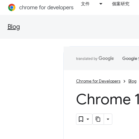
文件
個案研究
Blog
Goog
Chrome for Developers
Blog
Chrom