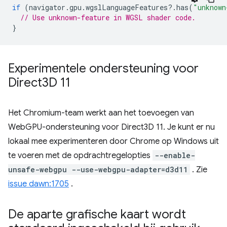
if
(
navigator
.
gpu
.
wgslLanguageFeatures
?
.
has
(
"unknown
// Use unknown-feature in WGSL shader code.
}
Experimentele ondersteuning voor
Direct3D 11
Het Chromium-team werkt aan het toevoegen van
WebGPU-ondersteuning voor Direct3D 11. Je kunt er nu
lokaal mee experimenteren door Chrome op Windows uit
te voeren met de opdrachtregelopties
--enable-
unsafe-webgpu --use-webgpu-adapter=d3d11
. Zie
issue dawn:1705
.
De aparte grafische kaart wordt