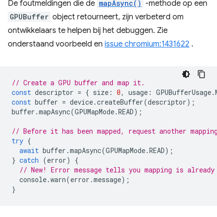
De foutmeldingen die de
mapAsync()
-methode op een
GPUBuffer
object retourneert, zijn verbeterd om
ontwikkelaars te helpen bij het debuggen. Zie
onderstaand voorbeeld en
issue chromium:1431622
.
// Create a GPU buffer and map it.
const
descriptor
=
{
size
:
0
,
usage
:
GPUBufferUsage
.
const
buffer
=
device
.
createBuffer
(
descriptor
);
buffer
.
mapAsync
(
GPUMapMode
.
READ
);
// Before it has been mapped, request another mappin
try
{
await
buffer
.
mapAsync
(
GPUMapMode
.
READ
);
}
catch
(
error
)
{
// New! Error message tells you mapping is already
console
.
warn
(
error
.
message
);
}