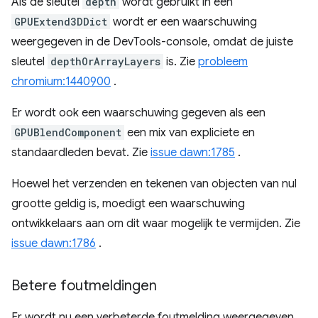
Als de sleutel
depth
wordt gebruikt in een
GPUExtend3DDict
wordt er een waarschuwing
weergegeven in de DevTools-console, omdat de juiste
sleutel
depthOrArrayLayers
is. Zie
probleem
chromium:1440900
.
Er wordt ook een waarschuwing gegeven als een
GPUBlendComponent
een mix van expliciete en
standaardleden bevat. Zie
issue dawn:1785
.
Hoewel het verzenden en tekenen van objecten van nul
grootte geldig is, moedigt een waarschuwing
ontwikkelaars aan om dit waar mogelijk te vermijden. Zie
issue dawn:1786
.
Betere foutmeldingen
Er wordt nu een verbeterde foutmelding weergegeven