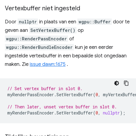
Vertexbuffer niet ingesteld
Door
nullptr
in plaats van een
wgpu::Buffer
door te
geven aan
SetVertexBuffer()
op
wgpu::RenderPassEncoder
of
wgpu::RenderBundleEncoder
kun je een eerder
ingestelde vertexbuffer in een bepaalde slot ongedaan
maken. Zie
issue dawn:1675
.
// Set vertex buffer in slot 0.
myRenderPassEncoder
.
SetVertexBuffer
(
0
,
myVertexBuffe
// Then later, unset vertex buffer in slot 0.
myRenderPassEncoder
.
SetVertexBuffer
(
0
,
nullptr
);