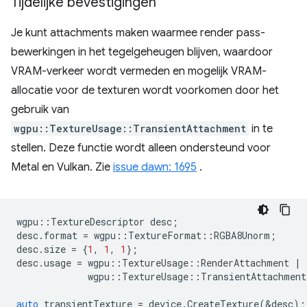
Tijdelijke bevestigingen
Je kunt attachments maken waarmee render pass-
bewerkingen in het tegelgeheugen blijven, waardoor
VRAM-verkeer wordt vermeden en mogelijk VRAM-
allocatie voor de texturen wordt voorkomen door het
gebruik van
wgpu::TextureUsage::TransientAttachment
in te
stellen. Deze functie wordt alleen ondersteund voor
Metal en Vulkan. Zie
issue dawn: 1695
.
wgpu
::
TextureDescriptor
desc
;
desc
.
format
=
wgpu
::
TextureFormat
::
RGBA8Unorm
;
desc
.
size
=
{
1
,
1
,
1
};
desc
.
usage
=
wgpu
::
TextureUsage
::
RenderAttachment
|
wgpu
::
TextureUsage
::
TransientAttachment
auto
transientTexture
=
device
.
CreateTexture
(
&
desc
);