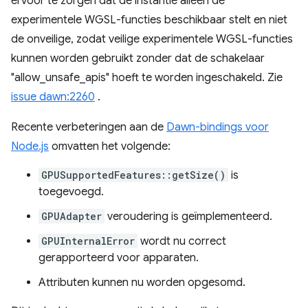
ervoor te zorgen dat de instantie alleen de
experimentele WGSL-functies beschikbaar stelt en niet
de onveilige, zodat veilige experimentele WGSL-functies
kunnen worden gebruikt zonder dat de schakelaar
"allow_unsafe_apis" hoeft te worden ingeschakeld. Zie
issue dawn:2260
.
Recente verbeteringen aan de
Dawn-bindings voor
Node.js
omvatten het volgende:
GPUSupportedFeatures::getSize()
is
toegevoegd.
GPUAdapter
veroudering is geïmplementeerd.
GPUInternalError
wordt nu correct
gerapporteerd voor apparaten.
Attributen kunnen nu worden opgesomd.