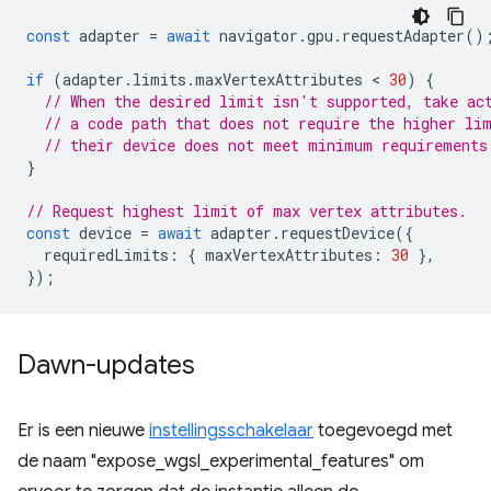
const
adapter
=
await
navigator
.
gpu
.
requestAdapter
()
if
(
adapter
.
limits
.
maxVertexAttributes
 < 
30
)
{
// When the desired limit isn't supported, take ac
// a code path that does not require the higher li
// their device does not meet minimum requirements
}
// Request highest limit of max vertex attributes.
const
device
=
await
adapter
.
requestDevice
({
requiredLimits
:
{
maxVertexAttributes
:
30
},
});
Dawn-updates
Er is een nieuwe
instellingsschakelaar
toegevoegd met
de naam "expose_wgsl_experimental_features" om