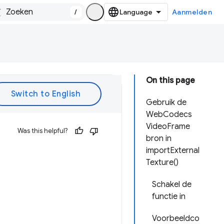
/
Aanmelden
On this page
Gebruik de
WebCodecs
VideoFrame
Was this helpful?
bron in
importExternal
Texture()
Schakel de
functie in
Voorbeeldco