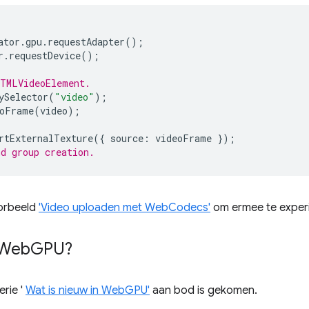
ator
.
gpu
.
requestAdapter
();
r
.
requestDevice
();
HTMLVideoElement.
ySelector
(
"video"
);
oFrame
(
video
);
rtExternalTexture
({
source
:
videoFrame
});
d group creation.
oorbeeld
'Video uploaden met WebCodecs'
om ermee te exper
 Web
GPU?
erie '
Wat is nieuw in WebGPU'
aan bod is gekomen.