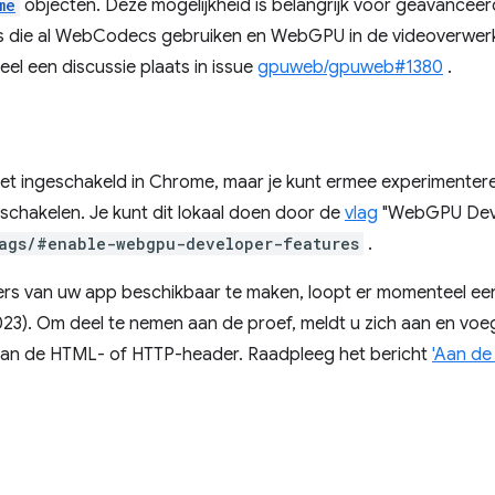
me
objecten. Deze mogelijkheid is belangrijk voor geavancee
s die al WebCodecs gebruiken en WebGPU in de videoverwerki
eel een discussie plaats in issue
gpuweb/gpuweb#1380
.
et ingeschakeld in Chrome, maar je kunt ermee experimenter
te schakelen. Je kunt dit lokaal doen door de
vlag
"WebGPU Devel
ags/#enable-webgpu-developer-features
.
ers van uw app beschikbaar te maken, loopt er momenteel e
3). Om deel te nemen aan de proef, meldt u zich aan en voe
 aan de HTML- of HTTP-header. Raadpleeg het bericht
'Aan de