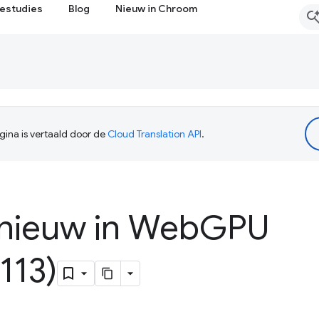
estudies
Blog
Nieuw in Chroom
ina is vertaald door de
Cloud Translation API
.
 nieuw in Web
GPU
113)