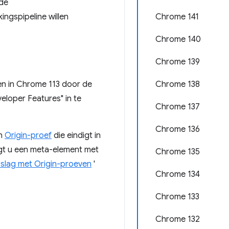
rde
ngspipeline willen
Chrome 141
Chrome 140
Chrome 139
en in Chrome 113 door de
Chrome 138
oper Features" in te
Chrome 137
Chrome 136
en
Origin-proef
die eindigt in
gt u een meta-element met
Chrome 135
 slag met Origin-proeven
'
Chrome 134
Chrome 133
Chrome 132