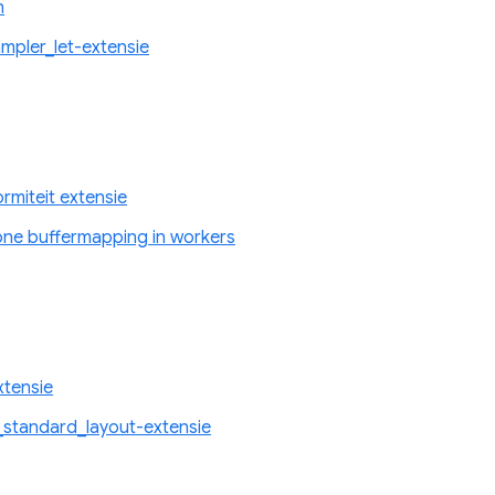
n
pler_let-extensie
miteit extensie
one buffermapping in workers
tensie
standard_layout-extensie