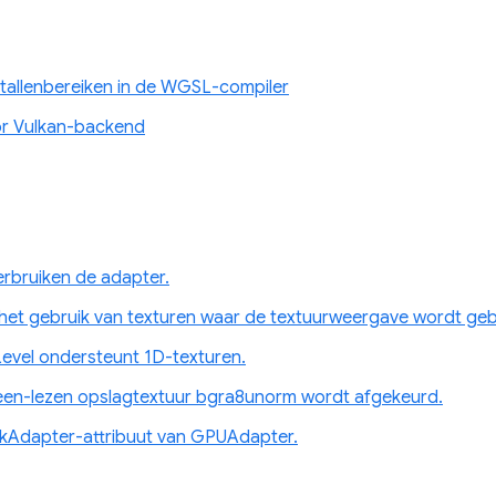
tallenbereiken in de WGSL-compiler
or Vulkan-backend
rbruiken de adapter.
 het gebruik van texturen waar de textuurweergave wordt geb
vel ondersteunt 1D-texturen.
leen-lezen opslagtextuur bgra8unorm wordt afgekeurd.
ackAdapter-attribuut van GPUAdapter.