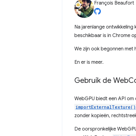
François Beaufort
Na jarenlange ontwikkelin
beschikbaar is in Chrome 
We zijn ook begonnen met 
En er is meer.
Gebruik de Web
C
WebGPU biedt een API om on
importExternalTexture()
zonder kopieën, rechtstree
De oorspronkelijke WebGPU-