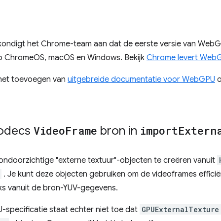
g kondigt het Chrome-team aan dat de eerste versie van Web
op ChromeOS, macOS en Windows. Bekijk
Chrome levert Web
het toevoegen van
uitgebreide documentatie voor WebGPU
o
odecs
Video
Frame
bron in
import
Extern
doorzichtige "externe textuur"-objecten te creëren vanuit
. Je kunt deze objecten gebruiken om de videoframes efficiën
ks vanuit de bron-YUV-gegevens.
specificatie staat echter niet toe dat
GPUExternalTexture