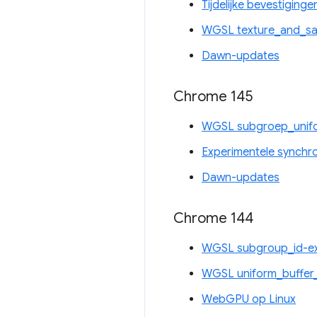
Tijdelijke bevestiginge
WGSL texture_and_sam
Dawn-updates
Chrome 145
WGSL subgroep_unifor
Experimentele synchr
Dawn-updates
Chrome 144
WGSL subgroup_id-ex
WGSL uniform_buffer_
WebGPU op Linux