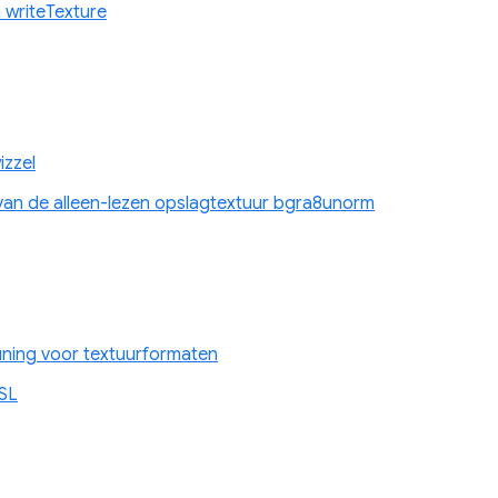
n writeTexture
zzel
 van de alleen-lezen opslagtextuur bgra8unorm
uning voor textuurformaten
GSL