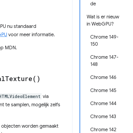
de
Wat is er nieuw
in WebGPU?
GPU nu standaard
GPU
voor meer informatie.
Chrome 149-
150
p MDN.
Chrome 147-
148
al
Texture(
)
Chrome 146
Chrome 145
HTMLVideoElement
via
Chrome 144
t te samplen, mogelijk zelfs
Chrome 143
objecten worden gemaakt
Chrome 142