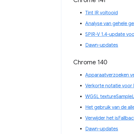
Chrome 141
Tint IR voltooid
Analyse van gehele ge
SPIR-V 1.4-update vo
Dawn-updates
Chrome 140
Apparaatverzoeken ve
Verkorte notatie voor
WGSL textureSampleLe
Het gebruik van de al
Verwijder het isFallb
Dawn-updates