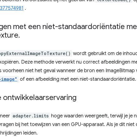
 377574981
.
gen met een niet-standaardoriëntatie me
exture
.
opyExternalImageToTexture()
wordt gebruikt om de inhoud
 kopiëren. Deze methode verwerkt nu correct afbeeldingen me
as voorheen niet het geval wanneer de bron een ImageBitmap
-image"
of een afbeelding met een niet-standaardoriëntatie.
e ontwikkelaarservaring
nneer
adapter.limits
hoge waarden weergeeft, terwijl je je nie
agen bij het toewijzen van een GPU-apparaat. Als je dit niet d
rijdingen leiden.