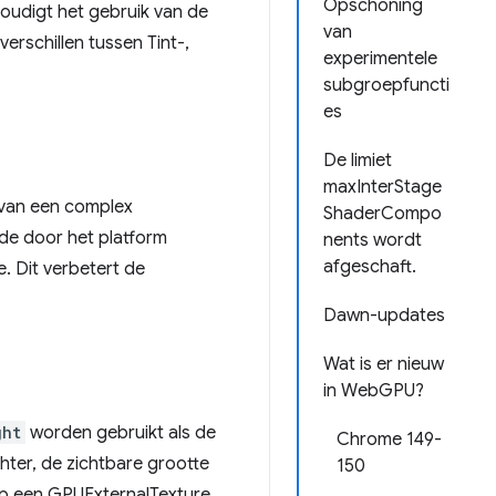
Opschoning
voudigt het gebruik van de
van
rschillen tussen Tint-,
experimentele
subgroepfuncti
es
De limiet
maxInterStage
 van een complex
ShaderCompo
de door het platform
nents wordt
afgeschaft.
. Dit verbetert de
Dawn-updates
Wat is er nieuw
in WebGPU?
ght
worden gebruikt als de
Chrome 149-
hter, de zichtbare grootte
150
p een GPUExternalTexture.