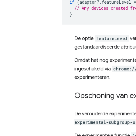
if
(
adapter
?
.
featureLevel
=
// Any devices created fr
}
De optie
featureLevel
ver
gestandaardiseerde attrib
Omdat het nog experimentee
ingeschakeld via
chrome:/
experimenteren.
Opschoning van e
De verouderde experimente
experimental-subgroup-u
De experimentele functie
"