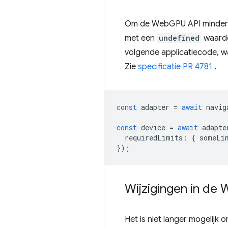
Om de WebGPU API minder k
met een
undefined
waarde
volgende applicatiecode, 
Zie
specificatie PR 4781
.
const
adapter
=
await
navig
const
device
=
await
adapte
requiredLimits
:
{
someLi
});
Wijzigingen in de 
Het is niet langer mogelijk o