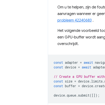
Om u te helpen, zijn de fou
aanvragen wanneer er geen 
probleem 42240683
.
Het volgende voorbeeld to
een GPU-buffer wordt aang
overschrijdt.
const
adapter
=
await
navig
const
device
=
await
adapte
// Create a GPU buffer with
const
size
=
device
.
limits
.
const
buffer
=
device
.
creat
device
.
queue
.
submit
([]);