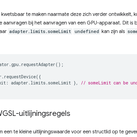
wetsbaar te maken naarmate deze zich verder ontwikkelt, ku
 aanvragen bij het aanvragen van een GPU-apparaat. Dit is b
waar
adapter.limits.someLimit
undefined
kan zijn als
som
ator
.
gpu
.
requestAdapter
();
r
.
requestDevice
({
mit
:
adapter
.
limits
.
someLimit
},
// someLimit can be un
WGSL-uitlijningsregels
m een ​​te kleine uitlijningswaarde voor een structlid op te gev