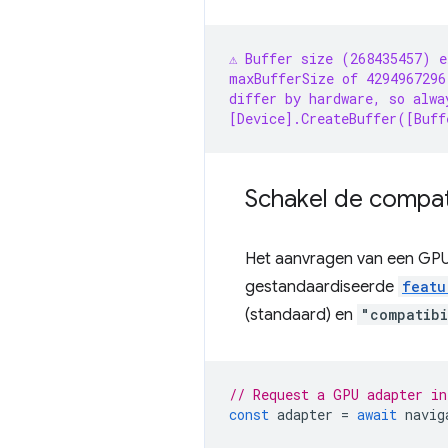
⚠️ Buffer size (268435457) 
maxBufferSize of 4294967296
differ by hardware, so alwa
[Device].CreateBuffer([Buff
Schakel de compati
Het aanvragen van een GPU
gestandaardiseerde
featu
(standaard) en
"compatibi
// Request a GPU adapter in
const
adapter
=
await
navig