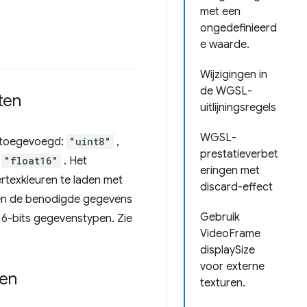
met een
ongedefinieerd
e waarde.
Wijzigingen in
de WGSL-
ten
uitlijningsregels
WGSL-
n toegevoegd:
"uint8"
,
prestatieverbet
n
"float16"
. Het
eringen met
texkleuren te laden met
discard-effect
een de benodigde gegevens
Gebruik
16-bits gegevenstypen. Zie
VideoFrame
displaySize
voor externe
een
texturen.