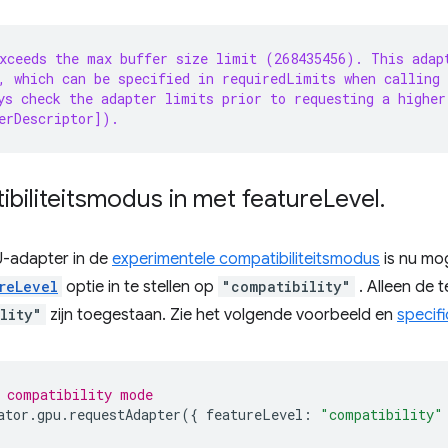
exceeds the max buffer size limit (268435456). This adap
, which can be specified in requiredLimits when calling
ys check the adapter limits prior to requesting a higher
erDescriptor]).
biliteitsmodus in met feature
Level
.
-adapter in de
experimentele compatibiliteitsmodus
is nu mog
reLevel
optie in te stellen op
"compatibility"
. Alleen de 
lity"
zijn toegestaan. Zie het volgende voorbeeld en
specif
 compatibility mode
ator
.
gpu
.
requestAdapter
({
featureLevel
:
"compatibility"