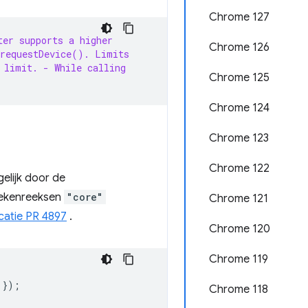
Chrome 127
ter supports a higher
Chrome 126
 requestDevice(). Limits
 limit.
- While calling
Chrome 125
Chrome 124
Chrome 123
Chrome 122
elijk door de
tekenreeksen
"core"
Chrome 121
icatie PR 4897
.
Chrome 120
Chrome 119
});
Chrome 118