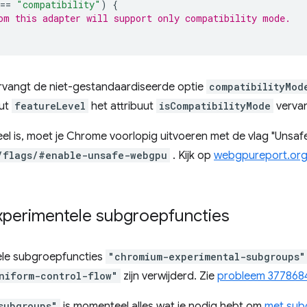
==
"compatibility"
)
{
om this adapter will support only compatibility mode.
vangt de niet-gestandaardiseerde optie
compatibilityMod
uut
featureLevel
het attribuut
isCompatibilityMode
vervan
l is, moet je Chrome voorlopig uitvoeren met de vlag "Uns
/flags/#enable-unsafe-webgpu
. Kijk op
webgpureport.or
xperimentele subgroepfuncties
le subgroepfuncties
"chromium-experimental-subgroups"
niform-control-flow"
zijn verwijderd. Zie
probleem 377868
subgroups"
is momenteel alles wat je nodig hebt om
met sub