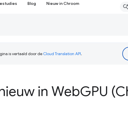
estudies
Blog
Nieuw in Chroom
ina is vertaald door de
Cloud Translation API
.
 nieuw in Web
GPU (C