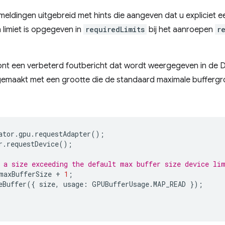
tmeldingen uitgebreid met hints die aangeven dat u expliciet e
limiet is opgegeven in
requiredLimits
bij het aanroepen
r
ont een verbeterd foutbericht dat wordt weergegeven in de
emaakt met een grootte die de standaard maximale buffergr
ator
.
gpu
.
requestAdapter
();
r
.
requestDevice
();
 a size exceeding the default max buffer size device li
maxBufferSize
+
1
;
eBuffer
({
size
,
usage
:
GPUBufferUsage
.
MAP_READ
});