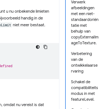
Verwerk
afbeeldingen
nt u nu onbekende limieten
met een niet-
ijvoorbeeld handig in de
standaardoriën
eLimit
niet meer bestaat.
tatie met
behulp van
copyExternalIm
ageToTexture.
Verbetering
van de
ontwikkelaarse
defined
rvaring
Schakel de
compatibiliteits
modus in met
featureLevel.
en, omdat nu vereist is dat