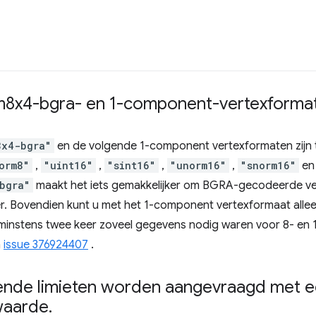
m8x4-bgra- en 1-component-vertexforma
8x4-bgra"
en de volgende 1-component vertexformaten zij
orm8"
,
"uint16"
,
"sint16"
,
"unorm16"
,
"snorm16"
e
bgra"
maakt het iets gemakkelijker om BGRA-gecodeerde ver
r. Bovendien kunt u met het 1-component vertexformaat all
 minstens twee keer zoveel gegevens nodig waren voor 8- en 
n
issue 376924407
.
ende limieten worden aangevraagd met 
waarde
.