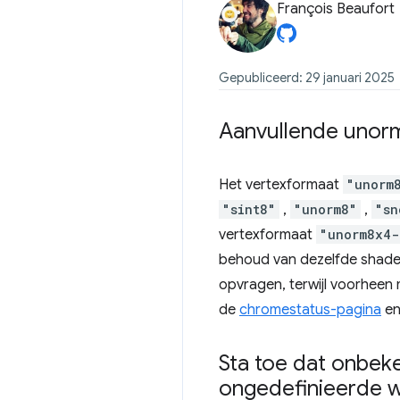
François Beaufort
Gepubliceerd: 29 januari 2025
Aanvullende unor
Het vertexformaat
"unorm
"sint8"
,
"unorm8"
,
"sn
vertexformaat
"unorm8x4-
behoud van dezelfde shade
opvragen, terwijl voorheen
de
chromestatus-pagina
e
Sta toe dat onbek
ongedefinieerde 