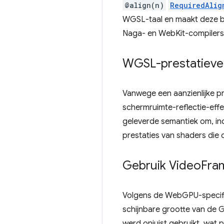
@align(n)
RequiredAlig
WGSL-taal en maakt deze bet
Naga- en WebKit-compilers l
WGSL-prestatiever
Vanwege een aanzienlijke p
schermruimte-reflectie-effe
geleverde semantiek om, ind
prestaties van shaders die 
Gebruik Video
Fra
Volgens de WebGPU-specif
schijnbare grootte van de G
werd onjuist gebruikt, wat 