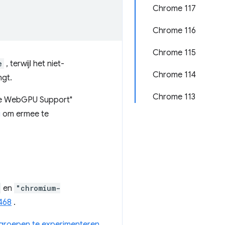
Chrome 117
Chrome 116
Chrome 115
e
, terwijl het niet-
Chrome 114
gt.
Chrome 113
afe WebGPU Support"
g
om ermee te
en
"chromium-
468
.
groepen te experimenteren