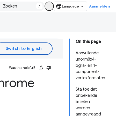
/
Aanmelden
On this page
Aanvullende
unorm8x4-
bgra- en 1-
Was this helpful?
component-
hrome
vertexformaten
Sta toe dat
onbekende
limieten
worden
aangevraagd