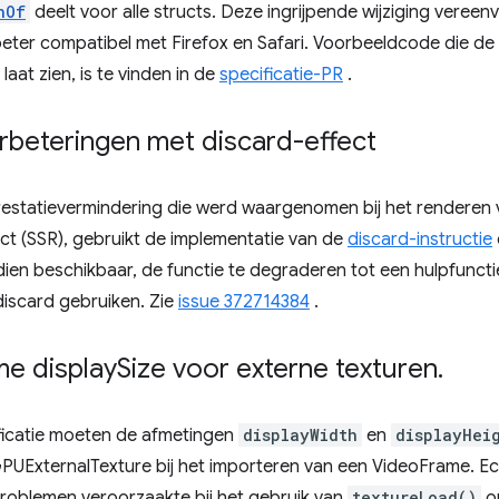
nOf
deelt voor alle structs. Deze ingrijpende wijziging vereen
er compatibel met Firefox en Safari. Voorbeeldcode die de ve
aat zien, is te vinden in de
specificatie-PR
.
beteringen met discard-effect
restatievermindering die werd waargenomen bij het renderen
ct (SSR), gebruikt de implementatie van de
discard-instructie
ien beschikbaar, de functie te degraderen tot een hulpfunctie
discard gebruiken. Zie
issue 372714384
.
me display
Size voor externe texturen
.
icatie moeten de afmetingen
displayWidth
en
displayHei
PUExternalTexture bij het importeren van een VideoFrame. Ec
problemen veroorzaakte bij het gebruik van
textureLoad()
o