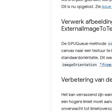
Dit is nu opgelost. Zie
issue
Verwerk afbeeldin
External
Image
To
T
De GPUQueue-methode
c
canvas naar een textuur te
standaardoriëntatie. Dit w
imageOrientation
"from
Verbetering van d
Het kan verrassend zijn wa
een hogere limiet moet aanvr
onverwacht tot limietoversch