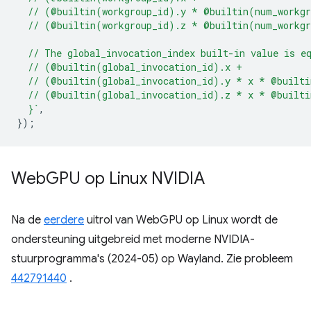
  // (@builtin(workgroup_id).y * @builtin(num_workg
  // (@builtin(workgroup_id).z * @builtin(num_workg
  // The global_invocation_index built-in value is e
  // (@builtin(global_invocation_id).x +
  // (@builtin(global_invocation_id).y * x * @built
  // (@builtin(global_invocation_id).z * x * @built
  }`
,
});
Web
GPU op Linux NVIDIA
Na de
eerdere
uitrol van WebGPU op Linux wordt de
ondersteuning uitgebreid met moderne NVIDIA-
stuurprogramma's (2024-05) op Wayland. Zie probleem
442791440
.