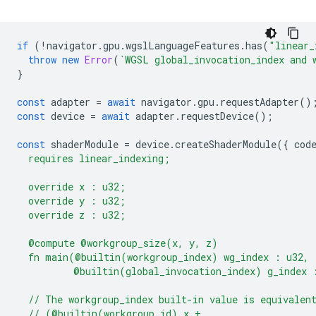
if
(
!
navigator
.
gpu
.
wgslLanguageFeatures
.
has
(
"linear_
throw
new
Error
(
`WGSL global_invocation_index and 
}
const
adapter
=
await
navigator
.
gpu
.
requestAdapter
()
const
device
=
await
adapter
.
requestDevice
();
const
shaderModule
=
device
.
createShaderModule
({
cod
  requires linear_indexing;
  override x : u32;
  override y : u32;
  override z : u32;
  @compute @workgroup_size(x, y, z)
  fn main(@builtin(workgroup_index) wg_index : u32,
          @builtin(global_invocation_index) g_index 
  // The workgroup_index built-in value is equivalen
  // (@builtin(workgroup_id).x +