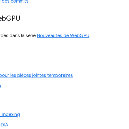
ve des commits
.
eb
GPU
rdés dans la série
Nouveautés de WebGPU
.
 pour les pièces jointes temporaires
n
_indexing
IDIA