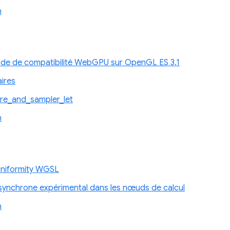
n
ode de compatibilité WebGPU sur OpenGL ES 3.1
aires
re_and_sampler_let
n
uniformity WGSL
nchrone expérimental dans les nœuds de calcul
n