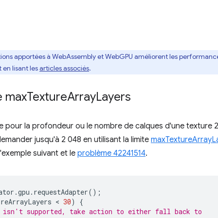
ions apportées à WebAssembly et WebGPU améliorent les performances
 en lisant les
articles associés
.
e max
Texture
Array
Layers
e pour la profondeur ou le nombre de calques d'une texture 2D
mander jusqu'à 2 048 en utilisant la limite
maxTextureArrayL
'exemple suivant et le
problème 42241514
.
ator
.
gpu
.
requestAdapter
();
ureArrayLayers
 < 
30
)
{
 isn't supported, take action to either fall back to