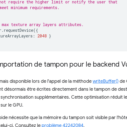
not require the higher limit or notify the user that
meet minimum requirements.
 max texture array layers attributes.
r
.
requestDevice
({
tureArrayLayers
:
2048
}
'importation de tampon pour le backend V
ais disponible lors de l'appel de la méthode
writeBuffer()
de 
 désormais être écrites directement dans le tampon de destin
 synchronisation supplémentaires. Cette optimisation réduit l
sur le GPU.
pide nécessite que la mémoire du tampon soit visible par l'hô
elui-ci. Consultez le
problème 42242084
.