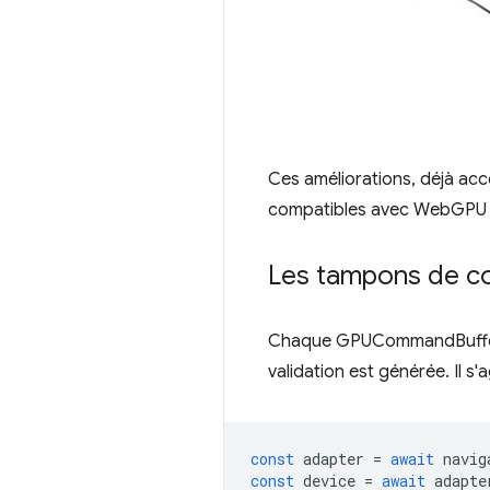
Ces améliorations, déjà ac
compatibles avec WebGPU e
Les tampons de c
Chaque GPUCommandBuffer
validation est générée. Il s'
const
adapter
=
await
navig
const
device
=
await
adapte