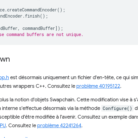
ce
.
createCommandEncoder
();
ndEncoder
.
finish
();
dBuffer
,
commandBuffer
]);
use command buffers are not unique.
awn
pp.h
est désormais uniquement un fichier d'en-tête, ce qui simpl
d'autres wrappers C++. Consultez le
problème 40195122
.
lus la notion d'objets Swapchain. Cette modification vise à s'a
n interne s'effectue désormais via la méthode
Configure()
d
usceptible d'être modifiée à l'avenir. Consultez un exemple d
GPU
. Consultez le
problème 42241264
.