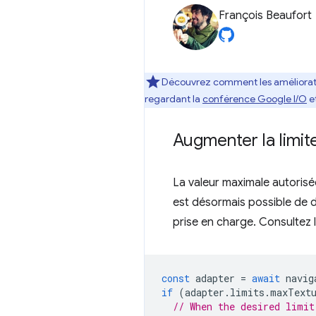
François Beaufort
Découvrez comment les améliorat
regardant la
conférence Google I/O
et
Augmenter la limit
La valeur maximale autorisé
est désormais possible de de
prise en charge. Consultez l
const
adapter
=
await
navig
if
(
adapter
.
limits
.
maxText
// When the desired limit