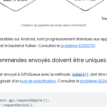
Création du pipeline de rendu dans ChromeOS.
cessibles sur Android, sont progressivement étendues aux a
t le backend Vulkan. Consultez le
problème 42250751
.
ommandes envoyés doivent être uniques
 envoyé à GPUQueue avec la méthode
submit()
doit être 
agissait d'un
bug de spécification
. Consultez le
problème 4224
ator
.
gpu
.
requestAdapter
();
r
.
requestDevice
();