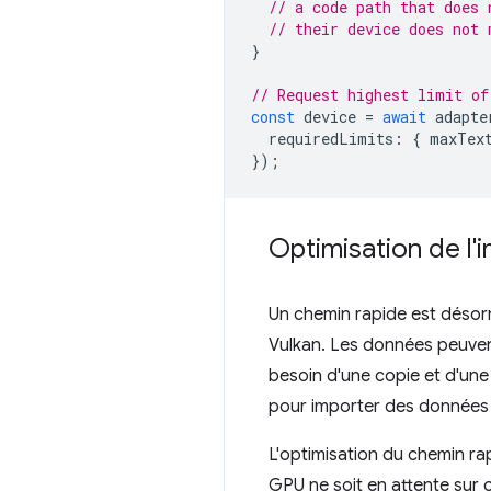
// a code path that does 
// their device does not 
}
// Request highest limit of
const
device
=
await
adapte
requiredLimits
:
{
maxTex
});
Optimisation de l
Un chemin rapide est désorm
Vulkan. Les données peuvent
besoin d'une copie et d'une
pour importer des données 
L'optimisation du chemin ra
GPU ne soit en attente sur c