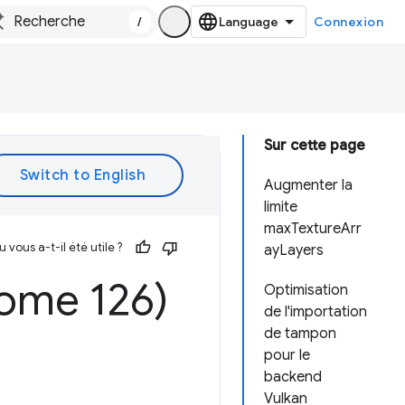
/
Connexion
Sur cette page
Augmenter la
limite
maxTextureArr
vous a-t-il été utile ?
ayLayers
ome 126)
Optimisation
de l'importation
de tampon
pour le
backend
Vulkan