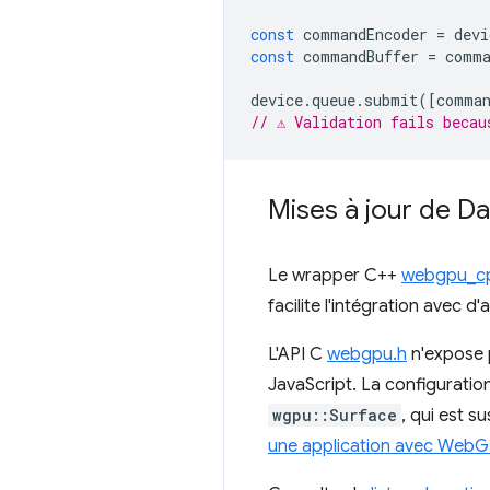
const
commandEncoder
=
devi
const
commandBuffer
=
comma
device
.
queue
.
submit
([
comman
// ⚠️ Validation fails beca
Mises à jour de D
Le wrapper C++
webgpu_c
facilite l'intégration avec 
L'API C
webgpu.h
n'expose p
JavaScript. La configuratio
wgpu::Surface
, qui est s
une application avec Web