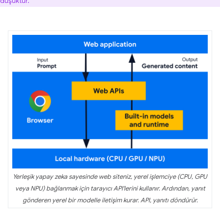
düşüktür.
Yerleşik yapay zeka sayesinde web siteniz, yerel işlemciye (CPU, GPU
veya NPU) bağlanmak için tarayıcı API'lerini kullanır. Ardından, yanıt
gönderen yerel bir modelle iletişim kurar. API, yanıtı döndürür.