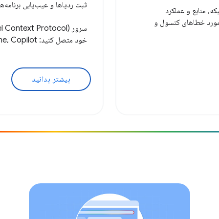
ثبت ردپاها و عیب‌یابی برنامه
، شبکه، منابع و عملکرد
ک کند. در پنل‌های Console و Sources، در مورد خطاهای کنسول و
سرور
خود متصل کنید: Antigravity، Claude Code، Cline، Copilot و موارد دیگر.
بیشتر بدانید