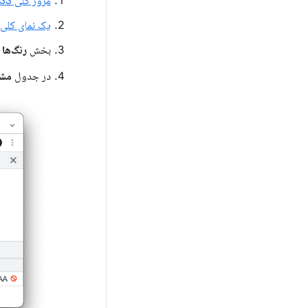
مرور کلی CSS را
یک نمای کلی 
بخش
رنگ‌ها
ر
در جدول
مشک