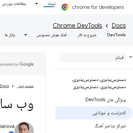
اسناد
مطالعات موردی
Chrome DevTools
Docs
DevTools
شروع به کار
کمک هوش مصنوعی
پانل ها
دسترس‌پذیری، دسترس‌پذیری،
صفحه اصلی
Docs
دسترس‌پذیری، دسترس‌پذیری
وب سای
ویژگی های Dev
Tools
کنتراست و خوانایی
تمرکز عناصر آهنگ
lianova