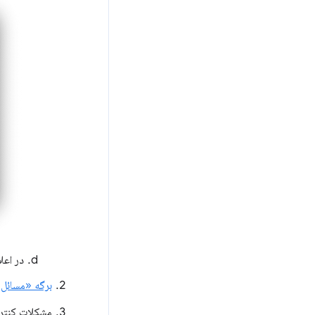
در اعل
برگه «مسائل» 