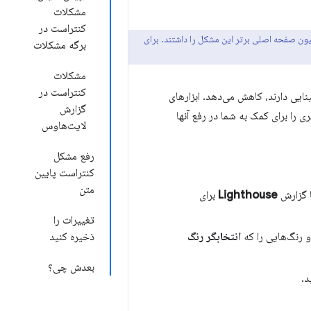
مشکلات
کنتراست در
رین مشکل دسترسی‌پذیری در وب است. در فوریه 2022، 83.9٪ از یک میلیون صفحه اصلی برتر این مشکل را داشتند. برای
برگه مشکلات
مشکلات
کنتراست در
نایی دارند، کاهش می‌دهد. ابزارهای
گزارش
بهتری را برای کمک به شما در رفع آنها
لایت‌هاوس
رفع مشکل
کنتراست پایین
متن
 گزارش
Lighthouse
برای
تغییرات را
و رنگ‌هایی را که
انتخابگر رنگ
ذخیره کنید
بعدش چی؟
د.