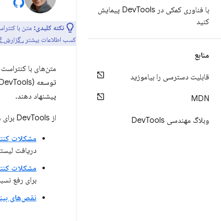
با فناوری کمکی در Dev
Tools پیمایش
کنید
نکته کلیدی:
کسب اطلاعات بیشتر
، گزارش WebAIM Million 2022 را
منابع
متن‌های با کنتراست 
قابلیت دسترسی را بیاموزید
پیشنهاد دهند.
MDN
از DevTools برای موارد زیر استفاده کنید:
وبلاگ مهندسی Dev
Tools
مشکلات کنتر
دریافت لیستی
مشکلات کنتر
برای رفع نسب
نقص‌های بینا