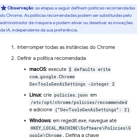
Observação
:as etapas a seguir definem políticas recomendadas
do Chrome. As políticas recomendadas podem ser substituídas pelo
administrador da máquina e podem ativar ou desativar as inovações
de IA, independente da sua preferência.
Interromper todas as instâncias do Chrome
Definir a política recomendada
macOS
: execute
$ defaults write
com.google.Chrome
DevToolsGenAiSettings -integer 2
Linux
: crie
policies.json
em
/etc/opt/chrome/policies/recommended
e adicione
{"DevToolsGenAiSettings": 2}
Windows
: em regedit.exe, navegue até
HKEY_LOCAL_MACHINE\Software\Policies\G
oogle\Chrome
. Defina a chave