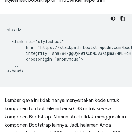
stylesheet Bootstrap di HTML Anda, seperti ini:
...

<head>

  ...

  <link rel="stylesheet"

        href="https://stackpath.bootstrapcdn.com/boot
        integrity="sha384-ggOyR0iXCbMQv3Xipma34MD+dH
        crossorigin="anonymous">

  ...

</head>

Lembar gaya ini tidak hanya menyertakan kode untuk
komponen tombol. File ini berisi CSS untuk
semua
komponen Bootstrap. Namun, Anda tidak menggunakan
komponen Bootstrap lainnya. Jadi, halaman Anda