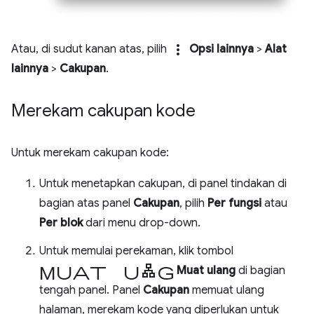
more_vert
Atau, di sudut kanan atas, pilih
Opsi lainnya
>
Alat
lainnya
>
Cakupan
.
Merekam cakupan kode
Untuk merekam cakupan kode:
Untuk menetapkan cakupan, di panel tindakan di
bagian atas panel
Cakupan
, pilih
Per fungsi
atau
Per blok
dari menu drop-down.
Untuk memulai perekaman, klik tombol
muat ulang
Muat ulang
di bagian
tengah panel. Panel
Cakupan
memuat ulang
halaman, merekam kode yang diperlukan untuk