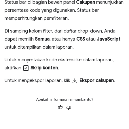
Status bar di bagian bawah panel
Cakupan
menunjukkan
persentase kode yang digunakan. Status bar
memperhitungkan pemfilteran.
Di samping kolom filter, dari daftar drop-down, Anda
dapat memilih
Semua
, atau hanya
CSS
atau
JavaScript
untuk ditampilkan dalam laporan.
Untuk menyertakan kode ekstensi ke dalam laporan,
check_box
aktifkan
Skrip konten
.
download
Untuk mengekspor laporan, klik
Ekspor cakupan
.
Apakah informasi ini membantu?