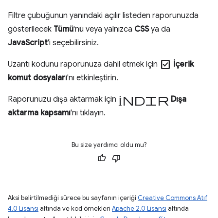
Filtre çubuğunun yanındaki açılır listeden raporunuzda
gösterilecek
Tümü
'nü veya yalnızca
CSS
ya da
JavaScript
'i seçebilirsiniz.
check_box
Uzantı kodunu raporunuza dahil etmek için
İçerik
komut dosyaları
'nı etkinleştirin.
İndir
Raporunuzu dışa aktarmak için
Dışa
aktarma kapsamı
'nı tıklayın.
Bu size yardımcı oldu mu?
Aksi belirtilmediği sürece bu sayfanın içeriği
Creative Commons Atıf
4.0 Lisansı
altında ve kod örnekleri
Apache 2.0 Lisansı
altında