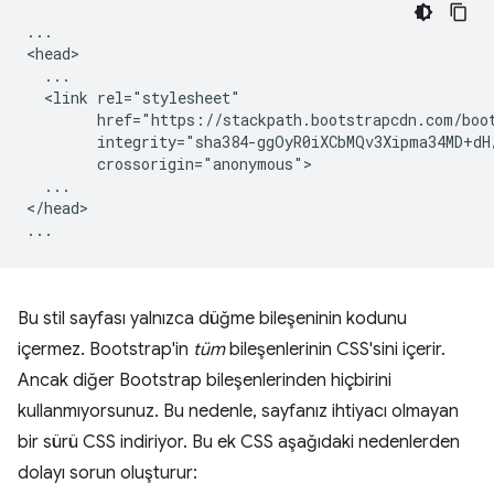
...

<head>

  ...

  <link rel="stylesheet"

        href="https://stackpath.bootstrapcdn.com/boot
        integrity="sha384-ggOyR0iXCbMQv3Xipma34MD+dH
        crossorigin="anonymous">

  ...

</head>

Bu stil sayfası yalnızca düğme bileşeninin kodunu
içermez. Bootstrap'in
tüm
bileşenlerinin CSS'sini içerir.
Ancak diğer Bootstrap bileşenlerinden hiçbirini
kullanmıyorsunuz. Bu nedenle, sayfanız ihtiyacı olmayan
bir sürü CSS indiriyor. Bu ek CSS aşağıdaki nedenlerden
dolayı sorun oluşturur: