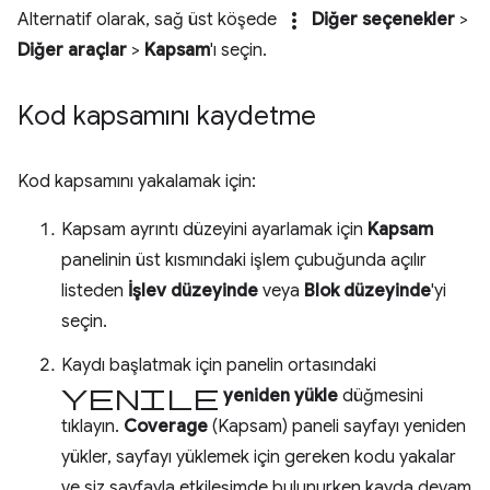
more_vert
Alternatif olarak, sağ üst köşede
Diğer seçenekler
>
Diğer araçlar
>
Kapsam
'ı seçin.
Kod kapsamını kaydetme
Kod kapsamını yakalamak için:
Kapsam ayrıntı düzeyini ayarlamak için
Kapsam
panelinin üst kısmındaki işlem çubuğunda açılır
listeden
İşlev düzeyinde
veya
Blok düzeyinde
'yi
seçin.
Kaydı başlatmak için panelin ortasındaki
yenile
yeniden yükle
düğmesini
tıklayın.
Coverage
(Kapsam) paneli sayfayı yeniden
yükler, sayfayı yüklemek için gereken kodu yakalar
ve siz sayfayla etkileşimde bulunurken kayda devam