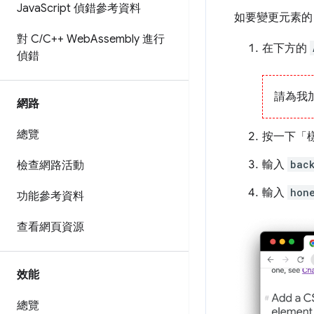
Java
Script 偵錯參考資料
如要變更元素的 
對 C
/
C++ Web
Assembly 進行
在下方的
偵錯
請為我
網路
總覽
按一下「
輸入
bac
檢查網路活動
輸入
hon
功能參考資料
查看網頁資源
效能
總覽