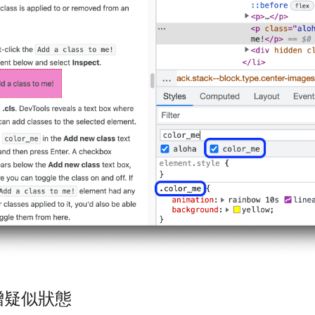
增疑似狀態