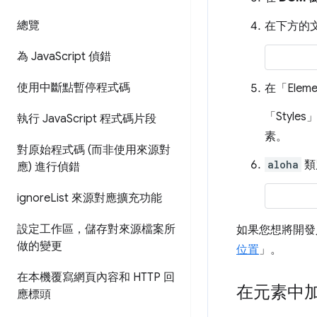
總覽
在下方的
為 Java
Script 偵錯
使用中斷點暫停程式碼
在「Eleme
「Styles
執行 Java
Script 程式碼片段
素。
對原始程式碼 (而非使用來源對
aloha
類
應) 進行偵錯
ignore
List 來源對應擴充功能
設定工作區，儲存對來源檔案所
如果您想將開發
做的變更
位置
」。
在本機覆寫網頁內容和 HTTP 回
在元素中加
應標頭