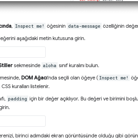
ında
,
Inspect me!
öğesinin
data-message
özelliğinin değer
değerini aşağıdaki metin kutusuna girin.
Stiller
sekmesinde
aloha
sınıf kuralını bulun.
mesinde,
DOM Ağacı
'nda seçili olan öğeye (
Inspect me!
öğe
SS kuralları listelenir.
ıfı,
padding
için bir değer açıklıyor. Bu değeri ve birimini bo
irin.
enizi, birinci adımdaki ekran görüntüsünde olduğu gibi görünt