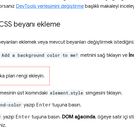
yorsanız
DevTools yerleşimini değiştirme
başlıklı makaleyi inceley
 CSS beyanı ekleme
eyanları eklemek veya mevcut beyanları değiştirmek istediğin
i
Add a background color to me!
metnini sağ tıklayın ve
İn
a plan rengi ekleyin.
mesinin üst kısmındaki
element.style
simgesini tıklayın.
und-color
yazıp
Enter
tuşuna basın.
w
yazıp
Enter
tuşuna basın.
DOM ağacında
, öğeye satır içi s
niz.