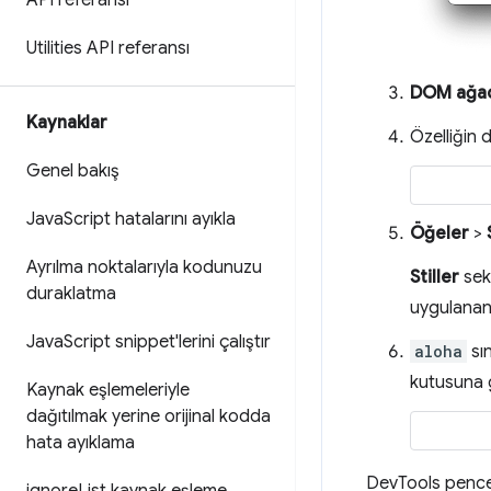
API referansı
Utilities API referansı
DOM ağac
Kaynaklar
Özelliğin 
Genel bakış
Java
Script hatalarını ayıkla
Öğeler
>
Ayrılma noktalarıyla kodunuzu
Stiller
sek
duraklatma
uygulanan C
Java
Script snippet'lerini çalıştır
aloha
sın
kutusuna g
Kaynak eşlemeleriyle
dağıtılmak yerine orijinal kodda
hata ayıklama
DevTools pencer