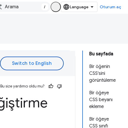
/
Oturum aç
Bu sayfada
Bir öğenin
CSS'sini
görüntüleme
Bu size yardımcı oldu mu?
Bir öğeye
ğiştirme
CSS beyanı
ekleme
Bir öğeye
CSS sınıfı