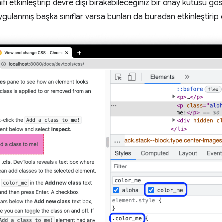
nıfı etkinleştirip devre dışı bırakabileceğiniz bir onay kutusu göst
gulanmış başka sınıflar varsa bunları da buradan etkinleştirip de