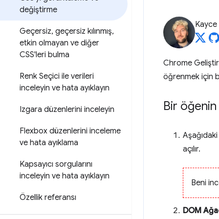
değiştirme
Kayce
Geçersiz
,
geçersiz kılınmış
,
etkin olmayan ve diğer
CSS'leri bulma
Chrome Geliştiri
Renk Seçici ile verileri
öğrenmek için bu
inceleyin ve hata ayıklayın
Bir öğenin
Izgara düzenlerini inceleyin
Flexbox düzenlerini inceleme
Aşağıdak
ve hata ayıklama
açılır.
Kapsayıcı sorgularını
inceleyin ve hata ayıklayın
Beni inc
Özellik referansı
DOM Ağa