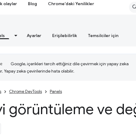
k olaylar
Blog
Chrome'daki Yenilikler
els
Ayarlar
Erişilebilirlik
Temsilciler için
Google, içerikleri tercih ettiğiniz dile çevirmek için yapay zeka
ır. Yapay zeka çevirilerinde hata olabilir.
s
Chrome DevTools
Panels
i görüntüleme ve de