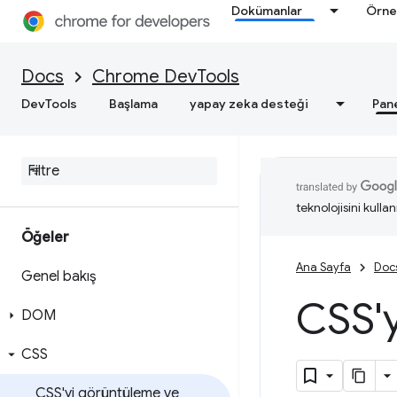
Dokümanlar
Örne
Docs
Chrome DevTools
DevTools
Başlama
yapay zeka desteği
Pan
teknolojisini kullan
Öğeler
Ana Sayfa
Doc
Genel bakış
CSS'y
DOM
CSS
CSS'yi görüntüleme ve