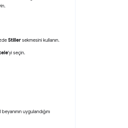
in.
izde
Stiller
sekmesini kullanın.
cele
'yi seçin.
til beyanının uygulandığını