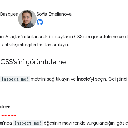
 Basques
Sofia Emelianova
ci Araçları'nı kullanarak bir sayfanın CSS'sini görüntüleme ve deği
 etkileşimli eğitimleri tamamlayın.
 CSS'sini görüntüleme
i
Inspect me!
metnini sağ tıklayın ve
İncele
'yi seçin. Geliştiric
eleyin.
cı
'nda
Inspect me!
öğesinin mavi renkle vurgulandığını gözle