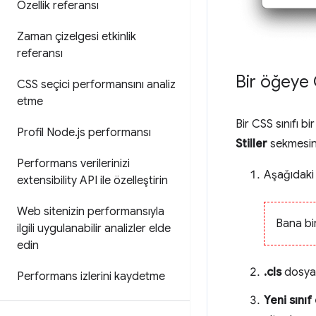
Özellik referansı
Zaman çizelgesi etkinlik
referansı
Bir öğeye 
CSS seçici performansını analiz
etme
Bir CSS sınıfı 
Profil Node
.
js performansı
Stiller
sekmesini
Performans verilerinizi
Aşağıdak
extensibility API ile özelleştirin
Web sitenizin performansıyla
Bana bir
ilgili uygulanabilir analizler elde
edin
.cls
dosyası
Performans izlerini kaydetme
Yeni sınıf