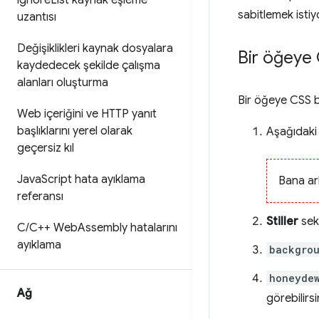
ignore
List kaynak eşleme
sabitlemek isti
uzantısı
Değişiklikleri kaynak dosyalara
Bir öğeye
kaydedecek şekilde çalışma
alanları oluşturma
Bir öğeye CSS b
Web içeriğini ve HTTP yanıt
başlıklarını yerel olarak
Aşağıdak
geçersiz kıl
Java
Script hata ayıklama
Bana ark
referansı
Stiller
sek
C
/
C++ Web
Assembly hatalarını
ayıklama
backgro
honeyde
Ağ
görebilirsi