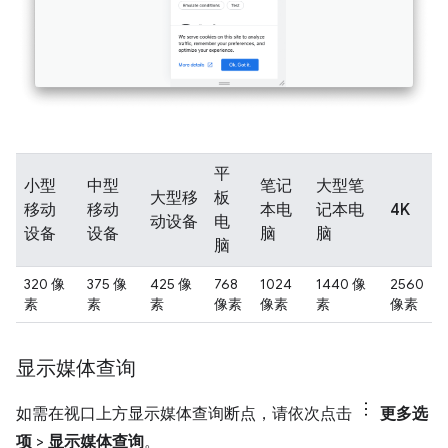
平
小型
中型
笔记
大型笔
大型移
板
移动
移动
本电
记本电
4K
动设备
电
设备
设备
脑
脑
脑
320 像
375 像
425 像
768
1024
1440 像
2560
素
素
素
像素
像素
素
像素
显示媒体查询
如需在视口上方显示媒体查询断点，请依次点击
更多选
项
>
显示媒体查询
。