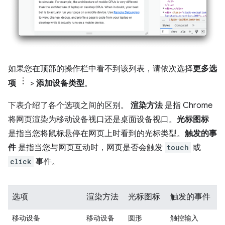
如果您在顶部的操作栏中看不到该列表，请依次选择
更多选
项
>
添加设备类型
。
下表介绍了各个选项之间的区别。
渲染方法
是指 Chrome
将网页渲染为移动设备视口还是桌面设备视口。
光标图标
是指当您将鼠标悬停在网页上时看到的光标类型。
触发的事
件
是指当您与网页互动时，网页是否会触发
touch
或
click
事件。
选项
渲染方法
光标图标
触发的事件
移动设备
移动设备
圆形
触控输入