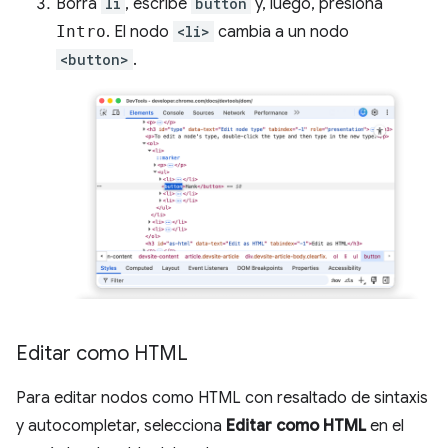
Borra
li
, escribe
button
y, luego, presiona
Intro
. El nodo
<li>
cambia a un nodo
<button>
.
Editar como HTML
Para editar nodos como HTML con resaltado de sintaxis
y autocompletar, selecciona
Editar como HTML
en el