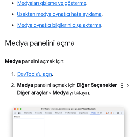
Medyaları gizleme ve gösterme
.
Uzaktan medya oynatıcı hata ayıklama
.
Medya oynatıcı bilgilerini dışa aktarma
.
Medya panelini açma
Medya
panelini açmak için:
DevTools'u açın
.
more_vert
Medya
panelini açmak için
Diğer Seçenekler
>
Diğer araçlar
>
Medya
'yı tıklayın.