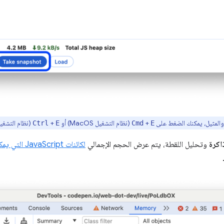
 والمثيل، يمكنك الضغط على
+
(نظام التشغيل MacOS) أو
+
(نظام التشغيل Windows أو Linux) لالتقاط لقطات 
Ctrl
E
Cmd
E
ذاكرة
وتحليل اللقطة، يتم عرض الحجم الإجمالي
لكائنات JavaScript التي يمكن الوصول إليها