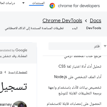
المستندات
دراسات الحال
نظرة عامة
تحليل أداء وقت التشغيل
Chrome DevTools
Docs
DevTools
البدء
تطبيقات المساعدة المستندة إلى الذكاء الاصطناعي
إضافة تعليقات توضيحية إلى نتائج
الأداء ومشاركتها
مرجع الميزات
مرجع حدث المخطط الزمني
المفضّلة، وقد تتضمّن ب
تحليل أداء أداة اختيار لغة CSS
الصفحة الرئيسية
cs
أداء الملف الشخصي على Node
js
.
تسجيل 
تخصيص بيانات الأداء باستخدام واجهة
برمجة التطبيقات القابلة للتوسّع
الحصول على إحصاءات قابلة للاستخدام
earney