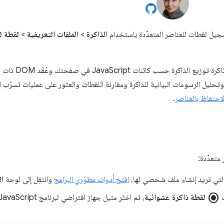
جيل لقطات للعناصر المتعدّدة باستخدام
الذاكرة
>
الملفات التعريفية
>
لقطة لل
يعرض أداة تحليل 
اكرة JavaScript وتحليل الرسومات البيانية للذاكرة ومقارنة اللقطات والعثور على عمليات تسر
احتفاظ بالعناصر
.
متعدّدة:
لتي تريد إنشاء ملف شخصي لها،
افتح أدوات مطوّري البرامج
وانتقِل إلى لوحة
ال
radio_button_checked
ف
لقطة ذاكرة عشوائية
، ثم اختَر مثيل جهاز افتراضي لبرنامج JavaScript، وانقر على