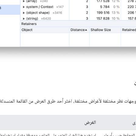
هات نظر مختلفة لأغراض مختلفة، اختَر أحد طرق العرض من القائمة المنسدلة
ى
الغرض
ت المجمّعة حسب أسماء
استخدِم هذا الخيار للعثور على العناصر ومعرفة مقدار استخدامها لل