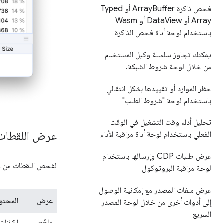
فحص ذاكرة Array
Buffer أو Typed
Array أو Data
View أو Wasm
باستخدام لوحة أداة فحص الذاكرة
يمكنك تجاوز سلسلة وكيل المستخدم
من خلال لوحة شروط الشبكة
.
حظر الموارد أو تقييدها بشكل انتقائي
باستخدام لوحة "شروط الطلب"
تحليل أداء وقت التشغيل في الوقت
عرض اللقطات
الفعلي باستخدام لوحة أداة مراقبة الأداء
عرض طلبات CDP وإرسالها باستخدام
لفحص اللقطات من وج
لوحة مراقبة البروتوكول
عرض ملفات المصدر مع إمكانية الوصول
عرض
المحتو
إلى أدوات أخرى من خلال لوحة المصدر
السريع
ملخّص
الكائنا