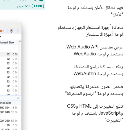
التخصيص.
(Item)
فهم مشاكل الأمان باستخدام لوحة
"الأمان"
محاكاة أجهزة استشعار الجهاز باستخدام
لوحة أجهزة الاستشعار
عرض مقاييس Web Audio API
باستخدام لوحة Web
Audio
يمكنك محاكاة برامج المصادقة
باستخدام لوحة Web
Authn
.
فحص الصور المتحركة وتعديلها
باستخدام لوحة "الرسوم المتحركة"
تتبُّع التغييرات إلى HTML وCSS
وJava
Script باستخدام لوحة
"التغييرات"