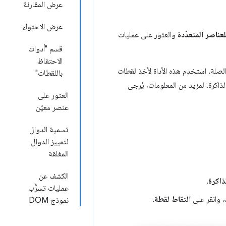
عرض المقارنة
عرض الاحتواء
عناصر المتعدّدة
والعثور على عمليات
قسم "أدوات
الاحتفاظ
الذاكرة توزيع الذاكرة حسب كائنات JavaScript في صفحتك وعُقَد DOM ذات الصلة. استخدِم هذه الأداة لأخذ لقطات
باللقطات"
ّب الذاكرة. لمزيد من المعلومات، يُرجى
العثور على
عنصر معيّن
تسمية الدوال
لتمييز الدوال
المغلقة
الكشف عن
ذاكرة
.
عمليات تسرُّب
التقاط لقطة
.
نموذج DOM