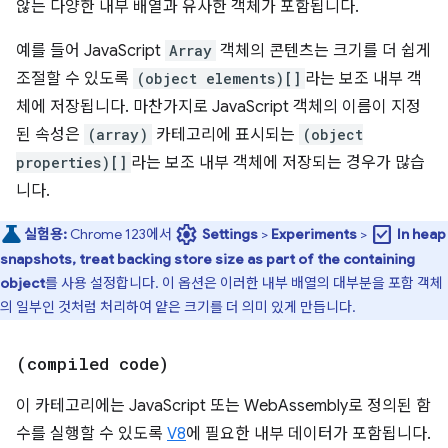
않는 다양한 내부 배열과 유사한 객체가 포함됩니다.
예를 들어 JavaScript
Array
객체의 콘텐츠는 크기를 더 쉽게
조절할 수 있도록
(object elements)[]
라는 보조 내부 객
체에 저장됩니다. 마찬가지로 JavaScript 객체의 이름이 지정
된 속성은
(array)
카테고리에 표시되는
(object
properties)[]
라는 보조 내부 객체에 저장되는 경우가 많습
니다.
settings
check_box
실험용:
Chrome 123에서
Settings
>
Experiments
>
In heap
snapshots, treat backing store size as part of the containing
object
를 사용 설정합니다. 이 옵션은 이러한 내부 배열의 대부분을 포함 객체
의 일부인 것처럼 처리하여 얕은 크기를 더 의미 있게 만듭니다.
(compiled code)
이 카테고리에는 JavaScript 또는 WebAssembly로 정의된 함
수를 실행할 수 있도록
V8
에 필요한 내부 데이터가 포함됩니다.