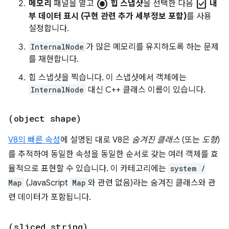
radio_button_checked
check_box
메모리
패널을 열고
힙 스냅샷
을 선택한 다음
내
부 데이터 표시 (구현 관련 추가 세부정보 포함)
를 사용
설정합니다.
InternalNode
가 많은 메모리를 유지하도록 하는 문제
를 재현합니다.
힙 스냅샷을 찍습니다. 이 스냅샷에서 객체에는
InternalNode
대신 C++ 클래스 이름이 있습니다.
(object shape)
V8의 빠른 속성
에 설명된 대로 V8은
숨겨진 클래스
(또는
도형
)
를 추적하여 동일한 속성을 동일한 순서로 갖는 여러 객체를 효
율적으로 표현할 수 있습니다. 이 카테고리에는
system /
Map
(JavaScript
Map
와 관련 없음)라는 숨겨진 클래스와 관
련 데이터가 포함됩니다.
(sliced string)