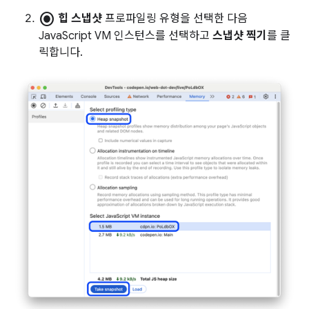
radio_button_checked
힙 스냅샷
프로파일링 유형을 선택한 다음
JavaScript VM 인스턴스를 선택하고
스냅샷 찍기
를 클
릭합니다.