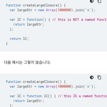
function
createLargeClosure
()
{
var
largeStr
=
new
Array
(
1000000
).
join
(
'x'
);
var
lC
=
function
()
{
// this is NOT a named funct
return
largeStr
;
};
return
lC
;
}
다음 예시는 그렇지 않습니다.
function
createLargeClosure
()
{
var
largeStr
=
new
Array
(
1000000
).
join
(
'x'
);
var
lC
=
function
lC
()
{
// this IS a named functi
return
largeStr
;
};