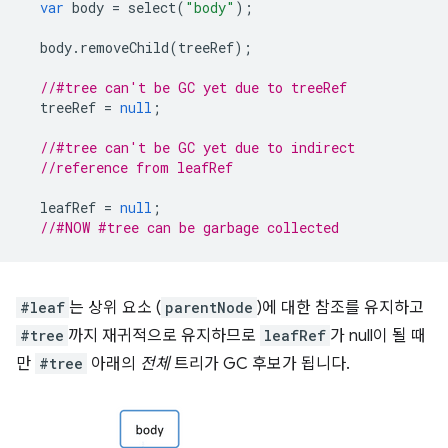
var
body
=
select
(
"body"
);
body
.
removeChild
(
treeRef
);
//#tree can't be GC yet due to treeRef
treeRef
=
null
;
//#tree can't be GC yet due to indirect
//reference from leafRef
leafRef
=
null
;
//#NOW #tree can be garbage collected
#leaf
는 상위 요소 (
parentNode
)에 대한 참조를 유지하고
#tree
까지 재귀적으로 유지하므로
leafRef
가 null이 될 때
만
#tree
아래의
전체
트리가 GC 후보가 됩니다.