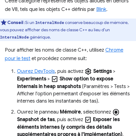
Cette catégorie représente les objets alloués en dehors
de V8, tels que les objets C++ définis par
Blink
.
Conseil
:Si un
conserve beaucoup de mémoire,
InternalNode
vous pouvez afficher des noms de classe C++ au lieu d'un
générique.
InternalNode
Pour afficher les noms de classe C++, utilisez
Chrome
pour le test
et procédez comme suit:
settings
Ouvrez DevTools
, puis activez
Settings
>
check_box
Experiments
>
Show option to expose
internals in heap snapshots
(Paramètres > Tests >
Afficher l'option permettant d'exposer les éléments
internes dans les instantanés de tas).
radio_button_checked
Ouvrez le panneau
Mémoire
, sélectionnez
check_box
Snapshot de tas
, puis activez
Exposer les
éléments internes (y compris des détails
supplémentaires propres à l'implémentation)
.