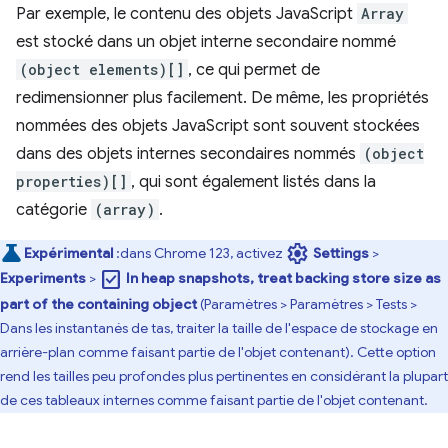
Par exemple, le contenu des objets JavaScript
Array
est stocké dans un objet interne secondaire nommé
(object elements)[]
, ce qui permet de
redimensionner plus facilement. De même, les propriétés
nommées des objets JavaScript sont souvent stockées
dans des objets internes secondaires nommés
(object
properties)[]
, qui sont également listés dans la
catégorie
(array)
.
settings
Expérimental
:dans Chrome 123, activez
Settings
>
check_box
Experiments
>
In heap snapshots, treat backing store size as
part of the containing object
(Paramètres > Paramètres > Tests >
Dans les instantanés de tas, traiter la taille de l'espace de stockage en
arrière-plan comme faisant partie de l'objet contenant). Cette option
rend les tailles peu profondes plus pertinentes en considérant la plupart
de ces tableaux internes comme faisant partie de l'objet contenant.