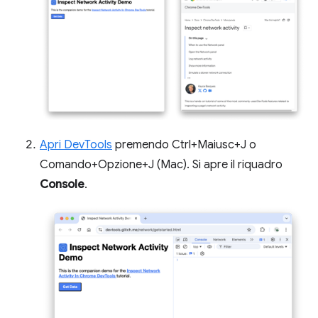
Apri DevTools
premendo Ctrl+Maiusc+J o
Comando+Opzione+J (Mac). Si apre il riquadro
Console
.