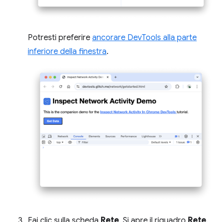
Potresti preferire
ancorare DevTools alla parte
inferiore della finestra
.
Fai clic sulla scheda
Rete
. Si apre il riquadro
Rete
.