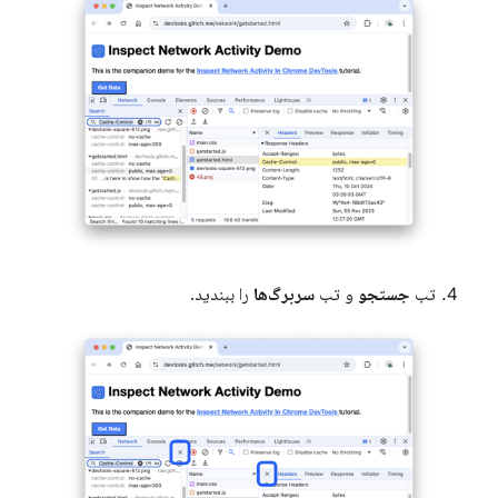
تب
جستجو
و تب
سربرگ‌ها
را ببندید.