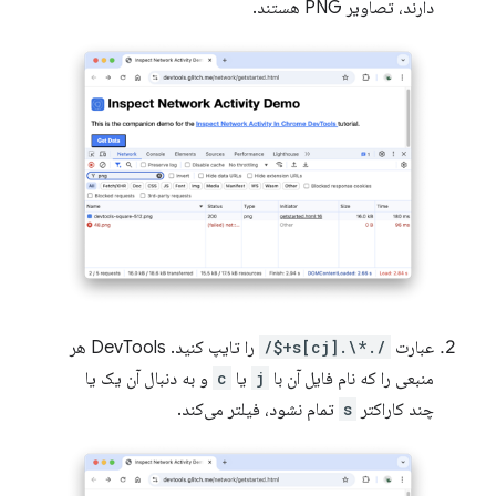
دارند، تصاویر PNG هستند.
عبارت
/.*\.[cj]s+$/
را تایپ کنید. DevTools هر
منبعی را که نام فایل آن با
j
یا
c
و به دنبال آن یک یا
چند کاراکتر
s
تمام نشود، فیلتر می‌کند.