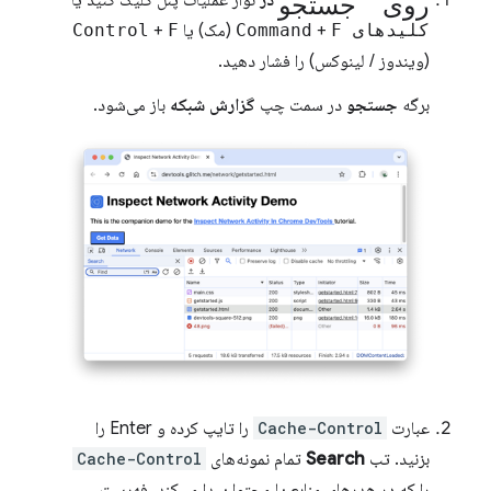
روی جستجو
در
نوار عملیات پنل کلیک کنید یا
کلیدهای Command
F
+
(مک) یا
F
+
Control
(ویندوز / لینوکس) را فشار دهید.
برگه
جستجو
در سمت چپ
گزارش شبکه
باز می‌شود.
عبارت
Cache-Control
را تایپ کرده و Enter را
بزنید. تب
Search
تمام نمونه‌های
Cache-Control
را که در هدرهای منابع یا محتوا پیدا می‌کند، فهرست