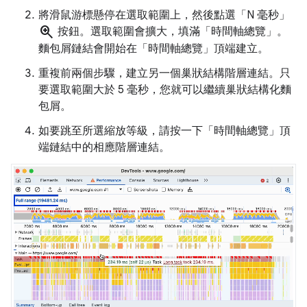
將滑鼠游標懸停在選取範圍上，然後點選「N 毫秒」
zoom_in
按鈕。選取範圍會擴大，填滿「時間軸總覽」
。
麵包屑鏈結會開始在「時間軸總覽」
頂端建立。
重複前兩個步驟，建立另一個巢狀結構階層連結。只
要選取範圍大於 5 毫秒，您就可以繼續巢狀結構化麵
包屑。
如要跳至所選縮放等級，請按一下「時間軸總覽」
頂
端鏈結中的相應階層連結。