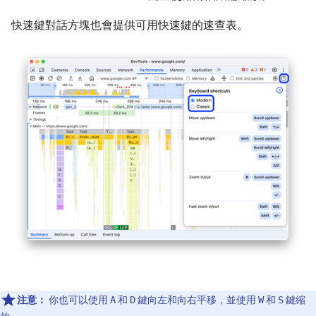
快速鍵對話方塊也會提供可用快速鍵的速查表。
注意：
你也可以使用
和
鍵向左和向右平移，並使用
和
鍵縮
A
D
W
S