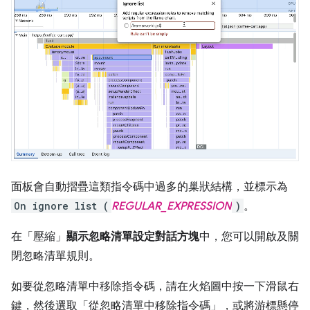
面板會自動摺疊這類指令碼中過多的巢狀結構，並標示為
On ignore list (
REGULAR_EXPRESSION
)
。
在「壓縮」
顯示忽略清單設定對話方塊
中，您可以開啟及關
閉忽略清單規則。
如要從忽略清單中移除指令碼，請在火焰圖中按一下滑鼠右
鍵，然後選取「從忽略清單中移除指令碼」
，或將游標懸停