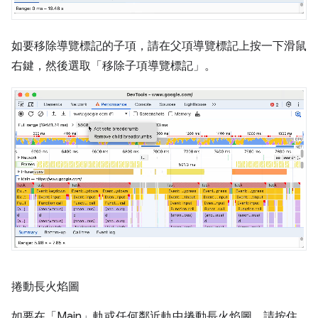
如要移除導覽標記的子項，請在父項導覽標記上按一下滑鼠
右鍵，然後選取「移除子項導覽標記」
。
捲動長火焰圖
如要在「Main」
軌或任何鄰近軌中捲動長火焰圖，請按住