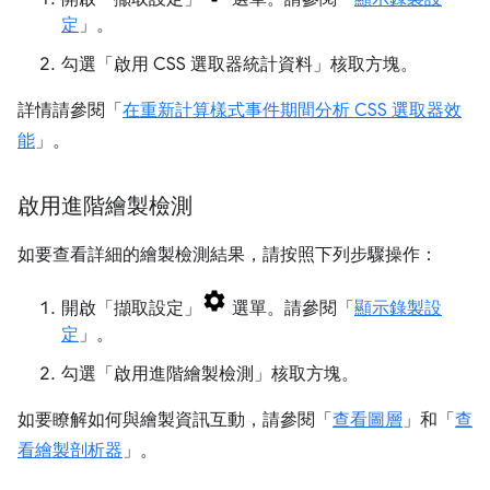
定
」。
勾選「啟用 CSS 選取器統計資料」
核取方塊。
詳情請參閱「
在重新計算樣式事件期間分析 CSS 選取器效
能
」。
啟用進階繪製檢測
如要查看詳細的繪製檢測結果，請按照下列步驟操作：
開啟「擷取設定」
選單。請參閱「
顯示錄製設
定
」。
勾選「啟用進階繪製檢測」
核取方塊。
如要瞭解如何與繪製資訊互動，請參閱「
查看圖層
」和「
查
看繪製剖析器
」。