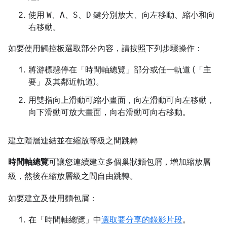
使用
W
、
A
、
S
、
D
鍵分別放大、向左移動、縮小和向
右移動。
如要使用觸控板選取部分內容，請按照下列步驟操作：
將游標懸停在「時間軸總覽」
部分或任一軌道 (「主
要」
及其鄰近軌道)。
用雙指向上滑動可縮小畫面，向左滑動可向左移動，
向下滑動可放大畫面，向右滑動可向右移動。
建立階層連結並在縮放等級之間跳轉
時間軸總覽
可讓您連續建立多個巢狀麵包屑，增加縮放層
級，然後在縮放層級之間自由跳轉。
如要建立及使用麵包屑：
在「時間軸總覽」
中
選取要分享的錄影片段
。