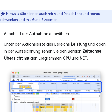
Hinweis
:Sie können auch mit
und
nach links und rechts
A
D
schwenken und mit
und
zoomen.
W
S
Abschnitt der Aufnahme auswählen
Unter der Aktionsleiste des Bereichs
Leistung
und oben
in der Aufzeichnung sehen Sie den Bereich
Zeitachse –
Übersicht
mit den Diagrammen
CPU
und
NET
.