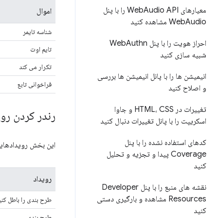
معیارهای Web
Audio API را با پنل
اموال
Audio مشاهده کنید
Web
شناسه تایمر
احراز هویت را با پنل Web
Authn
تایم اوت
شبیه سازی کنید
تکرار می کند
انیمیشن ها را با پانل انیمیشن ها بررسی
فراخوانی تابع
و اصلاح کنید
تغییرات در HTML، CSS و جاوا
رندر کردن روی
اسکریپت را با پانل تغییرات دنبال کنید
کدهای استفاده نشده را با پنل
این بخش رویدادهایی را که به دسته Rendering تع
Coverage پیدا و تجزیه و تحلیل
کنید
رویداد
نقشه های منبع را با پنل Developer
Resources مشاهده و بارگیری دستی
طرح بندی را باطل کنی
کنید
طرح بندی