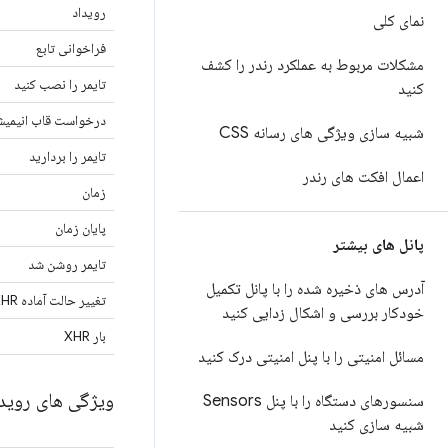
رویداد
نمای کلی
فراخوانی تابع
مشکلات مربوط به عملکرد رندر را کشف
تایمر را نصب کنید
کنید
درخواست قاب انیمی
شبیه سازی ویژگی های رسانه CSS
تایمر را بردارید
اعمال افکت های رندر
زمان
پایان زمان
پانل های بیشتر
تایمر روشن شد
آدرس های ذخیره شده را با پانل تکمیل
تغییر حالت آماده XHR
خودکار بررسی و اشکال زدایی کنید
بار XHR
مسائل امنیتی را با پنل امنیتی درک کنید
ویژگی های روید
سنسورهای دستگاه را با پنل Sensors
شبیه سازی کنید