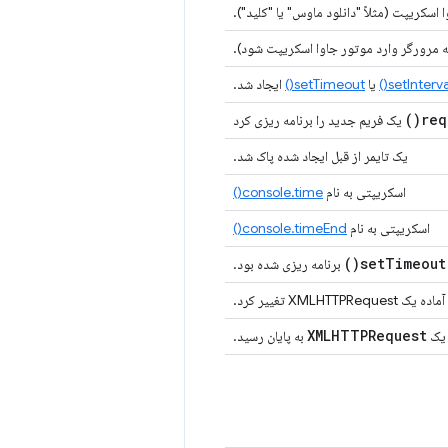
 اسکریپت (مثلاً "دانلود ماوس" یا "کلید").
 مرورگر وارد موتور جاوا اسکریپت شود).
setInterval
یا
setTimeout()
ایجاد شد.
)
req
یک فریم جدید را برنامه ریزی کرد
یک تایمر از قبل ایجاد شده پاک شد.
اسکریپتی به نام
console.time()
اسکریپتی به نام
console.timeEnd()
)
set
Timeout(
برنامه ریزی شده بود.
XMLHTTPReq تغییر کرد.
XMLHTTPRequest
 یک
به پایان رسید.