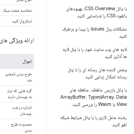
با پانل CSS Overview، بهبودهای
محاسبه مجدد سبک
بالقوه CSS را شناسایی کنید
اسکرول کنید
مشکلات پنل Issues را پیدا و برطرف
کنید
ارائه ویژگی های
لایه های وب سایت خود را با پنل لایه
ها آنالیز کنید
اموال
پخش کننده های رسانه ای را با پنل
طرح بندی نامعتبر
رسانه اشکال زدایی کنید
شد
با پانل بازرس حافظه، حافظه های
گره هایی که نیاز
به چیدمان دارند
Array
Buffer، Typed
Array، Data
View یا Wasm را بررسی کنید
.
اندازه درخت
چیدمان
رشته عامل کاربر را با پانل شرایط شبکه
محدوده طرح
لغو کنید
بندی