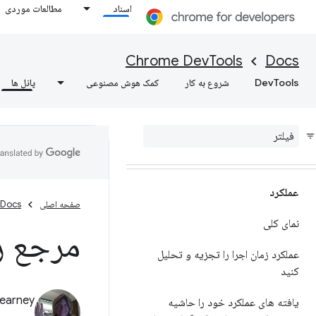
اسناد
مطالعات موردی
شبکه
نمای کلی
Chrome DevTools
Docs
فعالیت شبکه را بررسی کنید
DevTools
شروع به کار
کمک هوش مصنوعی
پانل ها
مرجع ویژگی ها
مشاهده منابع صفحه
عملکرد
صفحه اصلی
Docs
نمای کلی
مرجع ر
عملکرد زمان اجرا را تجزیه و تحلیل
کنید
earney
یافته های عملکرد خود را حاشیه