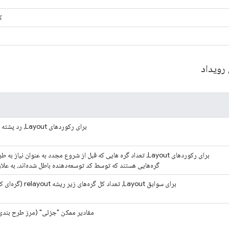
ک
 رویداد
برای رکوردهای Layout، رد پشته کد که باعث بی اعتبار شدن طرح شده است.
برای رکوردهای Layout، تعداد گره هایی که قبل از شروع مجدد به عنوان نی
گره‌هایی هستند که توسط کد توسعه‌دهنده باطل شده‌اند، به علاو
برای سوابق Layout، تعداد کل گره‌های زیر ریشه relayout (گره‌ای که Chrome شروع به پخش مجدد می‌کند).
مقادیر ممکن "جزئی" (مرز طرح بندی مجدد بخشی از 