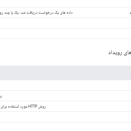
د
داده های یک درخواست دریافت شد. یک یا چند رویداد Receive Data وجود خواه
ای رویداد
پی
روش HTTP مورد استفاده برای درخواست (به عنوان مثال GET یا POST).