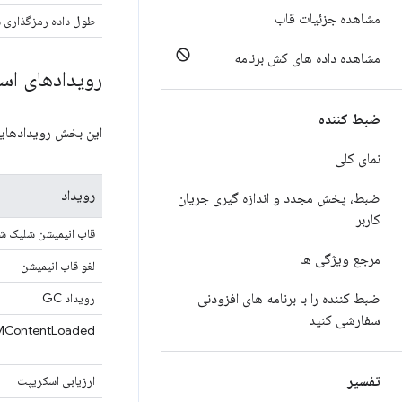
مشاهده جزئیات قاب
طول داده رمزگذاری 
مشاهده داده های کش برنامه
رویدادهای ا
ضبط کننده
این بخش رویدادهایی را که به دسته Scripting تع
نمای کلی
رویداد
ضبط، پخش مجدد و اندازه گیری جریان
کاربر
قاب انیمیشن شلیک ش
مرجع ویژگی ها
لغو قاب انیمیشن
ضبط کننده را با برنامه های افزودنی
رویداد GC
سفارشی کنید
ContentLoaded
تفسیر
ارزیابی اسکریپت