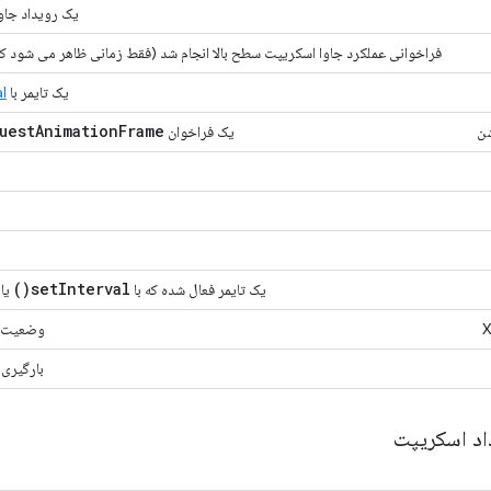
یک رویداد جاوا
فراخوانی عملکرد جاوا اسکریپت سطح بالا انجام شد (فقط زمانی ظاهر می شود که
یک تایمر با
()
uest
Animation
Frame(
شن
یک فراخوان
)
set
Interval(
یک تایمر فعال شده که با
یا
وضعیت آماده یک uest
بارگیری
اد اسکریپت