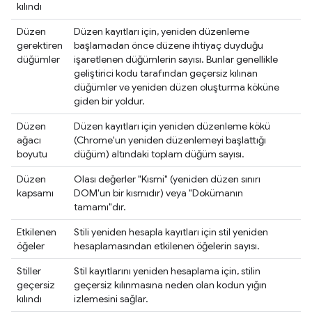
kılındı
Düzen
Düzen kayıtları için, yeniden düzenleme
gerektiren
başlamadan önce düzene ihtiyaç duyduğu
düğümler
işaretlenen düğümlerin sayısı. Bunlar genellikle
geliştirici kodu tarafından geçersiz kılınan
düğümler ve yeniden düzen oluşturma köküne
giden bir yoldur.
Düzen
Düzen kayıtları için yeniden düzenleme kökü
ağacı
(Chrome'un yeniden düzenlemeyi başlattığı
boyutu
düğüm) altındaki toplam düğüm sayısı.
Düzen
Olası değerler "Kısmi" (yeniden düzen sınırı
kapsamı
DOM'un bir kısmıdır) veya "Dokümanın
tamamı"dır.
Etkilenen
Stili yeniden hesapla kayıtları için stil yeniden
öğeler
hesaplamasından etkilenen öğelerin sayısı.
Stiller
Stil kayıtlarını yeniden hesaplama için, stilin
geçersiz
geçersiz kılınmasına neden olan kodun yığın
kılındı
izlemesini sağlar.