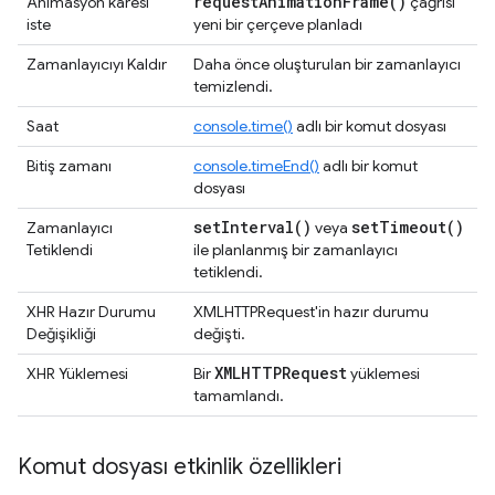
request
Animation
Frame(
)
Animasyon karesi
çağrısı
iste
yeni bir çerçeve planladı
Zamanlayıcıyı Kaldır
Daha önce oluşturulan bir zamanlayıcı
temizlendi.
Saat
console.time()
adlı bir komut dosyası
Bitiş zamanı
console.timeEnd()
adlı bir komut
dosyası
set
Interval(
)
set
Timeout(
)
Zamanlayıcı
veya
Tetiklendi
ile planlanmış bir zamanlayıcı
tetiklendi.
XHR Hazır Durumu
XMLHTTPRequest'in hazır durumu
Değişikliği
değişti.
XMLHTTPRequest
XHR Yüklemesi
Bir
yüklemesi
tamamlandı.
Komut dosyası etkinlik özellikleri