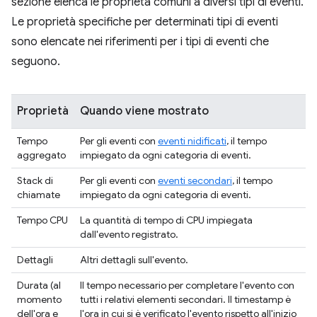
sezione elenca le proprietà comuni a diversi tipi di eventi.
Le proprietà specifiche per determinati tipi di eventi
sono elencate nei riferimenti per i tipi di eventi che
seguono.
Proprietà
Quando viene mostrato
Tempo
Per gli eventi con
eventi nidificati
, il tempo
aggregato
impiegato da ogni categoria di eventi.
Stack di
Per gli eventi con
eventi secondari
, il tempo
chiamate
impiegato da ogni categoria di eventi.
Tempo CPU
La quantità di tempo di CPU impiegata
dall'evento registrato.
Dettagli
Altri dettagli sull'evento.
Durata (al
Il tempo necessario per completare l'evento con
momento
tutti i relativi elementi secondari. Il timestamp è
dell'ora e
l'ora in cui si è verificato l'evento rispetto all'inizio