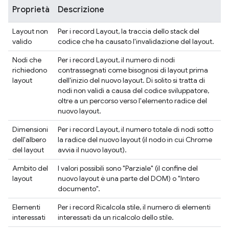
Proprietà
Descrizione
Layout non
Per i record Layout, la traccia dello stack del
valido
codice che ha causato l'invalidazione del layout.
Nodi che
Per i record Layout, il numero di nodi
richiedono
contrassegnati come bisognosi di layout prima
layout
dell'inizio del nuovo layout. Di solito si tratta di
nodi non validi a causa del codice sviluppatore,
oltre a un percorso verso l'elemento radice del
nuovo layout.
Dimensioni
Per i record Layout, il numero totale di nodi sotto
dell'albero
la radice del nuovo layout (il nodo in cui Chrome
del layout
avvia il nuovo layout).
Ambito del
I valori possibili sono "Parziale" (il confine del
layout
nuovo layout è una parte del DOM) o "Intero
documento".
Elementi
Per i record Ricalcola stile, il numero di elementi
interessati
interessati da un ricalcolo dello stile.