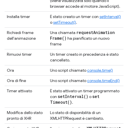
(viene visualizzata solo quando il
browser accede al motore JavaScript).
Installa timer
È stato creato un timer con
setInterval()
o
setTimeout()
.
request
Animation
Richiedi frame
Una chiamata
Frame(
)
dell'animazione
ha pianificato un nuovo
frame
Rimuovi timer
Un timer creato in precedenza è stato
cancellato.
Ora
Uno script chiamato
console.time()
Ora di fine
Uno script chiamato
console.timeEnd()
Timer attivato
È stato attivato un timer programmato
set
Interval(
)
set
con
o
Timeout(
)
.
Modifica dello stato
Lo stato di disponibilità di un
pronto di XHR
XMLHTTPRequest è cambiato.