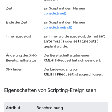
Zeit
Ein Script mit dem Namen
console.time()
Ende der Zeit
Ein Script mit dem Namen
console.timeEnd()
set
Timer ausgelöst
Ein Timer wurde ausgelöst, der mit
Interval(
)
set
Timeout(
)
oder
geplant wurde.
Änderung des XHR-
Der Bereitschaftsstatus eines
Bereitschaftsstatus
XMLHTTPRequest hat sich geändert.
XHR laden
Der Ladevorgang von
XMLHTTPRequest
ist abgeschlossen.
Eigenschaften von Scripting-Ereignissen
Attribut
Beschreibung