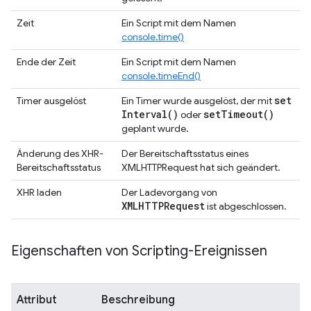
Zeit
Ein Script mit dem Namen
console.time()
Ende der Zeit
Ein Script mit dem Namen
console.timeEnd()
set
Timer ausgelöst
Ein Timer wurde ausgelöst, der mit
Interval(
)
set
Timeout(
)
oder
geplant wurde.
Änderung des XHR-
Der Bereitschaftsstatus eines
Bereitschaftsstatus
XMLHTTPRequest hat sich geändert.
XHR laden
Der Ladevorgang von
XMLHTTPRequest
ist abgeschlossen.
Eigenschaften von Scripting-Ereignissen
Attribut
Beschreibung