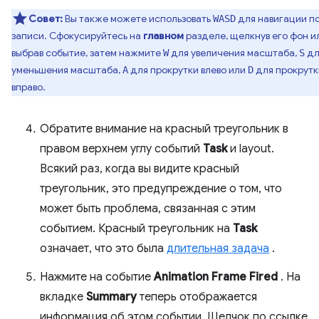
Совет:
Вы также можете использовать
для навигации п
WASD
записи. Сфокусируйтесь на
главном
разделе, щелкнув его фон и
выбрав событие, затем нажмите
для увеличения масштаба,
дл
W
S
уменьшения масштаба,
для прокрутки влево или
для прокрутк
A
D
вправо.
Обратите внимание на красный треугольник в
правом верхнем углу событий
Task
и layout.
Всякий раз, когда вы видите красный
треугольник, это предупреждение о том, что
может быть проблема, связанная с этим
событием. Красный треугольник на
Task
означает, что это была
длительная задача
.
Нажмите на событие
Animation Frame Fired
. На
вкладке
Summary
теперь отображается
информация об этом событии. Щелчок по ссылке