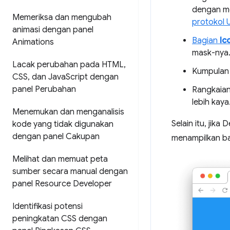
dengan men
Memeriksa dan mengubah
protokol 
animasi dengan panel
Bagian
Ic
Animations
mask-nya
Lacak perubahan pada HTML
,
Kumpulan
CSS
,
dan Java
Script dengan
panel Perubahan
Rangkaia
lebih kaya
Menemukan dan menganalisis
Selain itu, jik
kode yang tidak digunakan
dengan panel Cakupan
menampilkan b
Melihat dan memuat peta
sumber secara manual dengan
panel Resource Developer
Identifikasi potensi
peningkatan CSS dengan