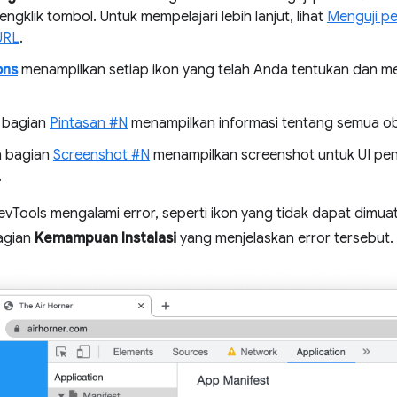
gklik tombol. Untuk mempelajari lebih lanjut, lihat
Menguji pe
URL
.
ons
menampilkan setiap ikon yang telah Anda tentukan dan 
.
 bagian
Pintasan #N
menampilkan informasi tentang semua ob
n bagian
Screenshot #N
menampilkan screenshot untuk UI peng
.
a DevTools mengalami error, seperti ikon yang tidak dapat dimua
agian
Kemampuan Instalasi
yang menjelaskan error tersebut.