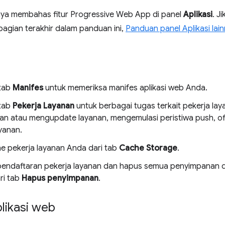
nya membahas fitur Progressive Web App di panel
Aplikasi
. J
t bagian terakhir dalam panduan ini,
Panduan panel Aplikasi lai
tab
Manifes
untuk memeriksa manifes aplikasi web Anda.
tab
Pekerja Layanan
untuk berbagai tugas terkait pekerja la
an atau mengupdate layanan, mengemulasi peristiwa push, of
yanan.
he pekerja layanan Anda dari tab
Cache Storage
.
pendaftaran pekerja layanan dan hapus semua penyimpanan da
ri tab
Hapus penyimpanan
.
likasi web