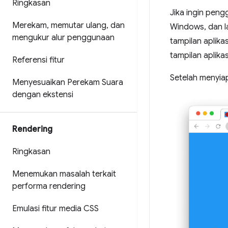
Ringkasan
Jika ingin pen
Merekam
,
memutar ulang
,
dan
Windows, dan l
mengukur alur penggunaan
tampilan aplika
tampilan aplikas
Referensi fitur
Setelah menyi
Menyesuaikan Perekam Suara
dengan ekstensi
Rendering
Ringkasan
Menemukan masalah terkait
performa rendering
Emulasi fitur media CSS