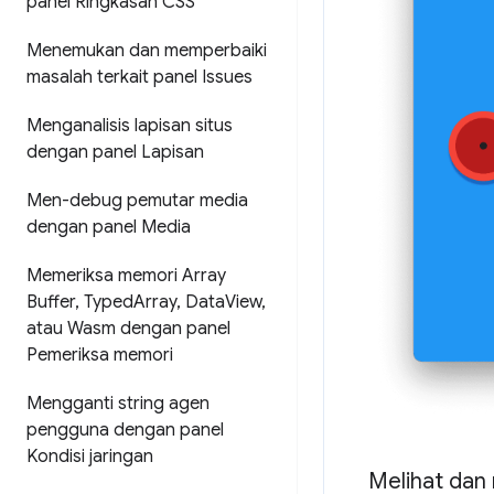
panel Ringkasan CSS
Menemukan dan memperbaiki
masalah terkait panel Issues
Menganalisis lapisan situs
dengan panel Lapisan
Men-debug pemutar media
dengan panel Media
Memeriksa memori Array
Buffer
,
Typed
Array
,
Data
View
,
atau Wasm dengan panel
Pemeriksa memori
Mengganti string agen
pengguna dengan panel
Kondisi jaringan
Melihat dan