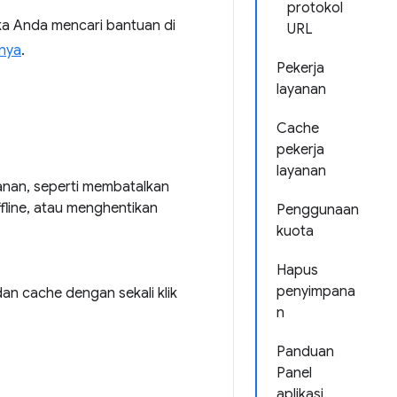
protokol
ika Anda mencari bantuan di
URL
nnya
.
Pekerja
layanan
Cache
pekerja
layanan
yanan, seperti membatalkan
fline, atau menghentikan
Penggunaan
kuota
Hapus
penyimpana
n cache dengan sekali klik
n
Panduan
Panel
aplikasi