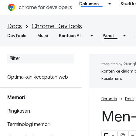
Dokumen
Studi k
Dapatkan hasil analisis yang
bisa ditindaklanjuti tentang
performa situs Anda
Docs
Chrome DevTools
DevTools
Menyimpan rekaman aktivitas
Mulai
Bantuan AI
Panel
performa
Mercusuar
konten ke dalam 
Optimalkan kecepatan web
kesalahan.
Memori
Beranda
Docs
Men-
Ringkasan
Terminologi memori