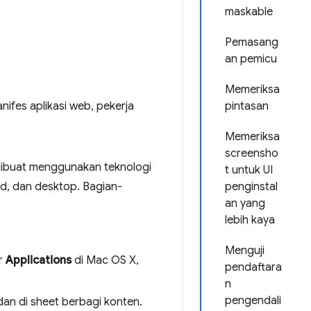
maskable
Pemasang
an pemicu
Memeriksa
fes aplikasi web, pekerja
pintasan
Memeriksa
screensho
 dibuat menggunakan teknologi
t untuk UI
, dan desktop. Bagian-
penginstal
an yang
lebih kaya
Menguji
er
Applications
di Mac OS X,
pendaftara
n
pengendali
 dan di sheet berbagi konten.