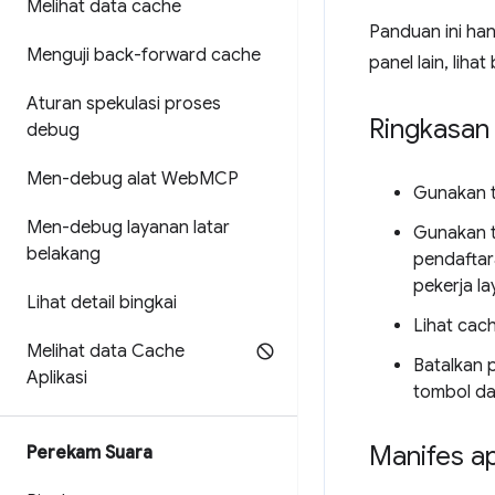
Melihat data cache
Panduan ini ha
Menguji back-forward cache
panel lain, liha
Aturan spekulasi proses
Ringkasan
debug
Men-debug alat Web
MCP
Gunakan 
Men-debug layanan latar
Gunakan 
belakang
pendaftar
pekerja la
Lihat detail bingkai
Lihat cac
Melihat data Cache
Batalkan 
Aplikasi
tombol da
Manifes ap
Perekam Suara