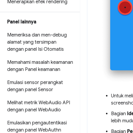
Menerapkan efek rendering
Panel lainnya
Memeriksa dan men-debug
alamat yang tersimpan
dengan panel Isi Otomatis
Memahami masalah keamanan
dengan Panel keamanan
Emulasi sensor perangkat
dengan panel Sensor
Untuk meli
Melihat metrik Web
Audio API
screenshot
dengan panel Web
Audio
Bagian
Id
lebih mud
Emulasikan pengautentikasi
dengan panel Web
Authn
Bagian
Pe