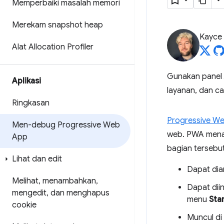
Memperbaiki masalah memori
Merekam snapshot heap
Kayce
Alat Allocation Profiler
Gunakan panel
Aplikasi
layanan, dan ca
Ringkasan
Progressive W
Men-debug Progressive Web
web. PWA menaw
App
bagian tersebut
Lihat dan edit
Dapat dian
Melihat
,
menambahkan
,
Dapat diin
mengedit
,
dan menghapus
menu
Sta
cookie
Muncul di 