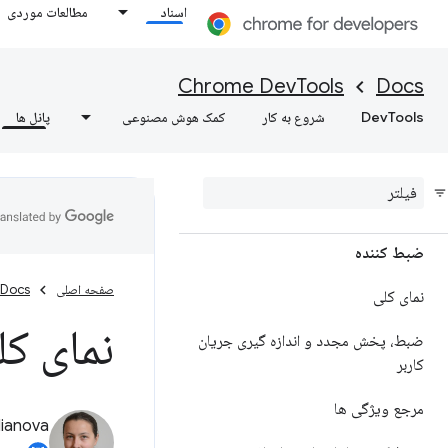
اشکال زدایی قوانین حدس و گمان
اسناد
مطالعات موردی
ابزارهای اشکال‌زدایی WebMCP
Chrome DevTools
Docs
اشکال زدایی خدمات پس زمینه
DevTools
شروع به کار
کمک هوش مصنوعی
پانل ها
مشاهده جزئیات قاب
مشاهده داده های کش برنامه
ضبط کننده
صفحه اصلی
Docs
نمای کلی
نمای کل
ضبط، پخش مجدد و اندازه گیری جریان
کاربر
مرجع ویژگی ها
lianova