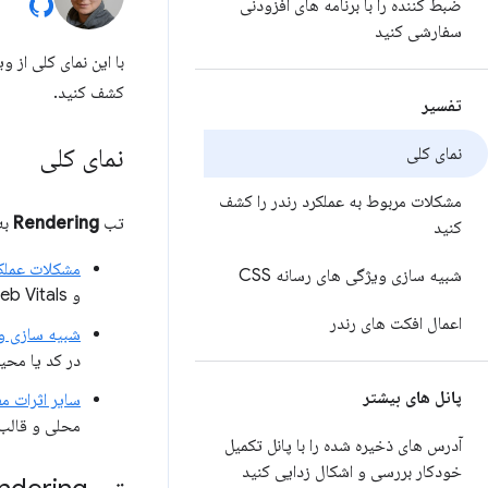
ضبط کننده را با برنامه های افزودنی
سفارشی کنید
با این نمای کلی از و
کشف کنید.
تفسیر
نمای کلی
نمای کلی
مشکلات مربوط به عملکرد رندر را کشف
تب
Rendering
به
کنید
مشکلات عملکر
شبیه سازی ویژگی های رسانه CSS
و Core Web Vitals را ببینید.
اعمال افکت های رندر
شبیه سازی ویژ
در کد یا محی
پانل های بیشتر
سایر اثرات مف
محلی و قالب‌ه
آدرس های ذخیره شده را با پانل تکمیل
خودکار بررسی و اشکال زدایی کنید