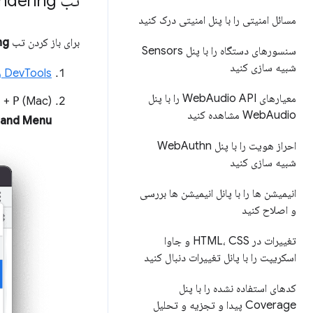
تب Rendering را باز کنید
مسائل امنیتی را با پنل امنیتی درک کنید
برای باز کردن تب
ng
سنسورهای دستگاه را با پنل Sensors
شبیه سازی کنید
DevTools را باز کنید
معیارهای Web
Audio API را با پنل
(Mac) یا
P
+
t
Audio مشاهده کنید
Web
and Menu
احراز هویت را با پنل Web
Authn
شبیه سازی کنید
انیمیشن ها را با پانل انیمیشن ها بررسی
و اصلاح کنید
تغییرات در HTML، CSS و جاوا
اسکریپت را با پانل تغییرات دنبال کنید
کدهای استفاده نشده را با پنل
Coverage پیدا و تجزیه و تحلیل