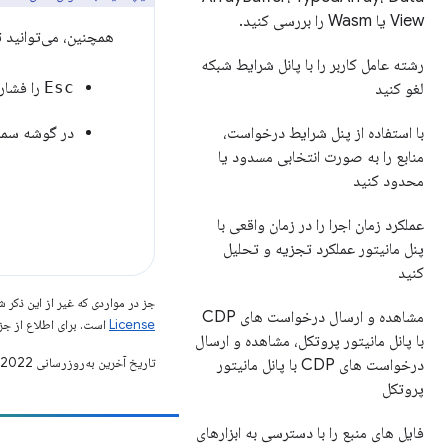
View یا Wasm را بررسی کنید
.
همچنین، می‌توانید
رشته عامل کاربر را با پانل شرایط شبکه
Esc
را فشار
لغو کنید
در گوشه سمت
با استفاده از پنل شرایط درخواست،
منابع را به صورت انتخابی مسدود یا
محدود کنید
عملکرد زمان اجرا را در زمان واقعی با
پنل مانیتور عملکرد تجزیه و تحلیل
کنید
جز در مواردی که غیر از این ذک
مشاهده و ارسال درخواست های CDP
License
است. برای اطلاع از جز
با پانل مانیتور پروتکل، مشاهده و ارسال
تاریخ آخرین به‌روزرسانی 2022-04-13 به‌وقت ساعت هماهنگ جهانی.
درخواست های CDP با پانل مانیتور
پروتکل
فایل های منبع را با دسترسی به ابزارهای