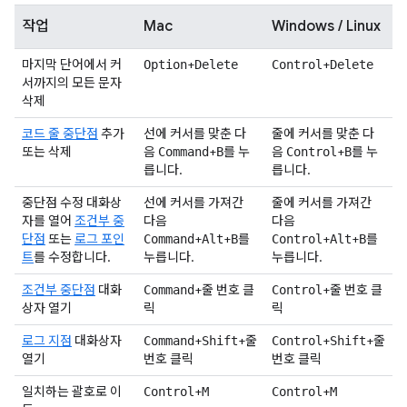
작업
Mac
Windows / Linux
마지막 단어에서 커
+
+
Option
Delete
Control
Delete
서까지의 모든 문자
삭제
코드 줄 중단점
추가
선에 커서를 맞춘 다
줄에 커서를 맞춘 다
또는 삭제
음
+
를 누
음
+
를 누
Command
B
Control
B
릅니다.
릅니다.
중단점 수정 대화상
선에 커서를 가져간
줄에 커서를 가져간
자를 열어
조건부 중
다음
다음
단점
또는
로그 포인
+
+
를
+
+
를
Command
Alt
B
Control
Alt
B
트
를 수정합니다.
누릅니다.
누릅니다.
조건부 중단점
대화
+줄 번호 클
+줄 번호 클
Command
Control
상자 열기
릭
릭
로그 지점
대화상자
+
+줄
+
+줄
Command
Shift
Control
Shift
열기
번호 클릭
번호 클릭
일치하는 괄호로 이
+
+
Control
M
Control
M