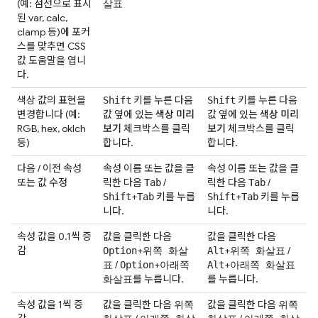
(예: 점선으로 표시
살표
된 var, calc,
clamp 등)에 포커
스를 맞추면 CSS
값 도움말을 엽니
다.
색상 값의 표현을
키를 누른 다음
키를 누른 다음
Shift
Shift
변경합니다 (예:
값 옆에 있는
색상 미리
값 옆에 있는
색상 미리
RGB, hex, oklch
보기
체크박스를 클릭
보기
체크박스를 클릭
등)
합니다.
합니다.
다음 / 이전 속성
속성 이름 또는 값을 클
속성 이름 또는 값을 클
또는 값 수정
릭한 다음
/
릭한 다음
/
Tab
Tab
+
키를 누릅
+
키를 누릅
Shift
Tab
Shift
Tab
니다.
니다.
속성 값을 0.1씩 증
값을 클릭한 다음
값을 클릭한 다음
감
+
+
/
Option
위쪽 화살
Alt
위쪽 화살표
/
+
+
표
Option
아래쪽
Alt
아래쪽 화살표
를 누릅니다.
를 누릅니다.
화살표
속성 값을 1씩 증
값을 클릭한 다음
값을 클릭한 다음
위쪽
위쪽