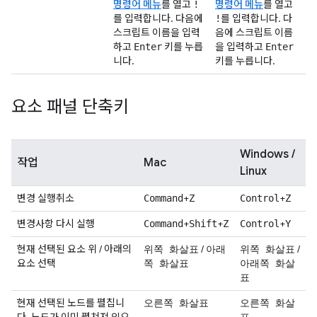
명령어 메뉴
를 열고
명령어 메뉴
를 열고
!
를 입력합니다. 다음에
를 입력합니다. 다
!
스크립트 이름을 입력
음에 스크립트 이름
하고
키를 누릅
을 입력하고
Enter
Enter
니다.
키를 누릅니다.
요소 패널 단축키
Windows /
작업
Mac
Linux
변경 실행취소
+
+
Command
Z
Control
Z
변경사항 다시 실행
+
+
+
Command
Shift
Z
Control
Y
현재 선택된 요소 위 / 아래의
/
/
위쪽 화살표
아래
위쪽 화살표
요소 선택
쪽 화살표
아래쪽 화살
표
현재 선택된 노드를 펼칩니
오른쪽 화살표
오른쪽 화살