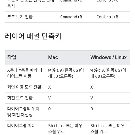
녹음 파일 또는 선택한 단계
+
+
Command
C
Control
C
복사
코드 보기 전환
+
+
Command
B
Control
B
레이어 패널 단축키
작업
Mac
Windows / Linux
X축과 Y축을 따라 다
(위),
(왼쪽),
(아
(위),
(왼쪽),
(아
W
A
S
W
A
S
이어그램 이동
래),
(오른쪽)
래),
(오른쪽)
D
D
화면 이동 모드 전환
X
X
회전 모드 전환
V
V
다이어그램의 위치
0
0
및 회전 재설정
다이어그램 확대
+
또는 마우
+
또는 마우
Shift
+
Shift
+
스휠 위로
스휠 위로