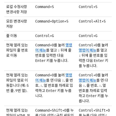
로컬 수정사항
+
+
Command
S
Control
S
변경사항 저장
모든 변경사항
+
+
+
+
Command
Option
S
Control
Alt
S
저장
줄 이동
+
+
Control
G
Control
G
현재 열려 있는
+
를 눌러
명령
+
를 눌러
Command
O
Control
O
파일의 줄 번호
어 메뉴
를 열고
뒤에 줄
명령어 메뉴
를 열고
:
로 이동
번호를 입력한 다음
뒤에 줄 번호를 입
:
키를 누릅니다.
력한 다음
키
Enter
Enter
를 누릅니다.
현재 열려 있는
+
를 눌러
명령
+
를 눌러
Command
O
Control
O
파일의 열로 이
어 메뉴
를 연 다음
, 줄 번
명령어 메뉴
를 연 다
:
동합니다 (예: 5
호,
, 열 번호를 차례로 입
음
, 줄 번호,
, 열
:
:
:
번 줄, 9번 열).
력하고
키를 누릅
번호를 차례로 입력
Enter
니다.
하고
키를 누
Enter
릅니다.
현재 열려 있는
+
+
를 누
+
+
Command
Shift
O
Control
Shift
O
파일이 HTML 또
른 다음 선언 / 규칙 세트의
를 누른 다음 선언 /