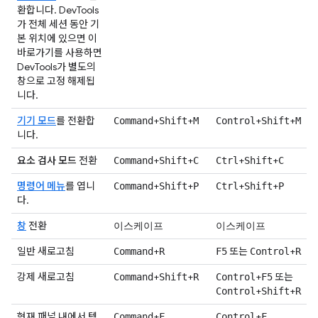
환합니다. DevTools
가 전체 세션 동안 기
본 위치에 있으면 이
바로가기를 사용하면
DevTools가 별도의
창으로 고정 해제됩
니다.
기기 모드
를 전환합
+
+
+
+
Command
Shift
M
Control
Shift
M
니다.
요소 검사 모드
전환
+
+
+
+
Command
Shift
C
Ctrl
Shift
C
명령어 메뉴
를 엽니
+
+
+
+
Command
Shift
P
Ctrl
Shift
P
다.
창
전환
이스케이프
이스케이프
일반 새로고침
+
또는
+
Command
R
F5
Control
R
강제 새로고침
+
+
+
또는
Command
Shift
R
Control
F5
+
+
Control
Shift
R
현재 패널 내에서 텍
+
+
Command
F
Control
F