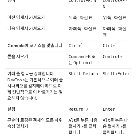
탐색
+
/
+
/
Control
P
N
Control
P
N
이전 명세서 가져오기
위쪽 화살표
위쪽 화살표
다음 명세서 가져오기
아래쪽 화살표
아래쪽 화살
표
Console
에 포커스를 맞춥니다.
+
+
Ctrl
`
Ctrl
`
콘솔
지우기
+
또
+
Command
K
Control
L
는
+
Option
L
여러 줄 항목을 강제합니다.
+
+
Shift
Return
Shift
Enter
DevTools는 기본적으로 여러 줄
시나리오를 감지해야 하므로 이
제 일반적으로 이 바로가기는 필
요하지 않습니다.
실행
Return 키
Enter
콘솔에 로깅된 객체의 모든 하위
를 누른 다음
를 누른 다
Alt
Alt
속성 펼치기
펼치기
>
를 클릭
음
펼치기
>
를
합니다.
클릭합니다.