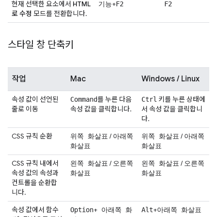
현재 선택한 요소에서
HTML
+
기능
F2
F2
로 수정
모드를 전환합니다.
스타일 창 단축키
작업
Mac
Windows / Linux
속성 값이 선언된
를 누른 다음
키를 누른 상태에
Command
Ctrl
줄로 이동
속성 값을 클릭합니다.
서 속성 값을 클릭합니
다.
CSS 규칙 순환
/
/
위쪽 화살표
아래쪽
위쪽 화살표
아래쪽
화살표
화살표
CSS 규칙 내에서
/
/
왼쪽 화살표
오른쪽
왼쪽 화살표
오른쪽
속성 값의 속성과
화살표
화살표
컨트롤을 순환합
니다.
속성 값에서 함수
+
+
Option
아래쪽 화
Alt
아래쪽 화살표