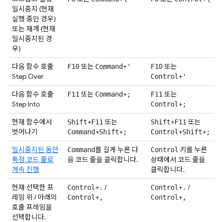
일시중지 (현재
실행 중인 경우)
또는 재개 (현재
일시중지된 경
우)
다음 함수 호출
또는
+
또는
F10
Command
'
F10
Step Over
+
Control
'
다음 함수 호출
또는
+
또는
F11
Command
;
F11
Step Into
+
Control
;
현재 함수에서
+
또는
+
또는
Shift
F11
Shift
F11
벗어나기
+
+
+
+
Command
Shift
;
Control
Shift
;
일시중지된 동안
를 길게 누른 다
키를 누른
Command
Control
특정 코드 줄로
음 코드 줄을 클릭합니다.
상태에서 코드 줄을
계속 진행
클릭합니다.
현재 선택한 프
+
/
+
/
Control
.
Control
.
레임 위 / 아래의
+
+
Control
,
Control
,
호출 프레임을
선택합니다.