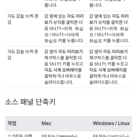
릅니다.
릅니다.
각도 값을 10씩 증
값 옆에 있는
각도 미리
값 옆에 있는
각도 미리
감
보기
상자를 클릭한 다
보기
상자를 클릭한 다
음
+
음
+
Shift
위쪽 화살
Shift
위쪽 화살
/
+
/
+
표
Shift
아래쪽
표
Shift
아래쪽
키를 누릅니다.
키를 누릅니다.
화살표
화살표
각도 값을 15씩 증
값 옆의
각도 미리보기
값 옆의
각도 미리보기
감
체크박스를 클릭한 다
체크박스를 클릭한 다
음
키를 누르고
음
키를 누르고
Shift
Shift
각도 시계 오버레이
를
각도 시계 오버레이
를
클릭하거나 마우스로
클릭하거나 마우스로
슬라이드합니다.
슬라이드합니다.
소스 패널 단축키
작업
Mac
Windows / Linux
스크립트 실행
또는
+
또는
+
F8
Command
\
F8
Control
\