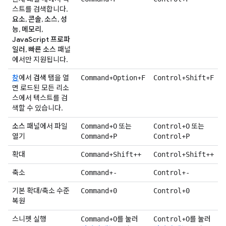
스트를 검색합니다.
요소
,
콘솔
,
소스
,
성
능
,
메모리
,
JavaScript 프로파
일러
,
빠른 소스
패널
에서만 지원됩니다.
창
에서
검색
탭을 열
+
+
+
+
Command
Option
F
Control
Shift
F
면 로드된 모든 리소
스에서 텍스트를 검
색할 수 있습니다.
소스
패널에서 파일
+
또는
+
또는
Command
O
Control
O
열기
+
+
Command
P
Control
P
확대
+
+
+
+
Command
Shift
+
Control
Shift
+
축소
+
+
Command
-
Control
-
기본 확대/축소 수준
+
+
Command
0
Control
0
복원
스니펫 실행
+
를 눌러
+
를 눌러
Command
O
Control
O