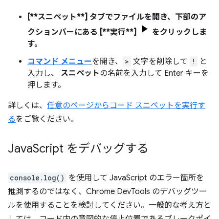
[**スニペット**] タブでファイルを開き、下部のア
クションバーにある [
**実行**
]
をクリックしま
す。
コマンド メニュー
を開き、
>
文字を削除して
!
と
入力し、
スニペット
の名前を入力して Enter キーを
押します。
詳しくは、
任意のページからコード スニペットを実行す
る
をご覧ください。
Java
Script をデバッグする
console.log()
を使用して JavaScript のエラー箇所を
推測するのではなく、Chrome DevTools のデバッグツー
ルを使用することを検討してください。一般的な考え方と
しては、コード内の意図的な停止位置であるブレークポイ