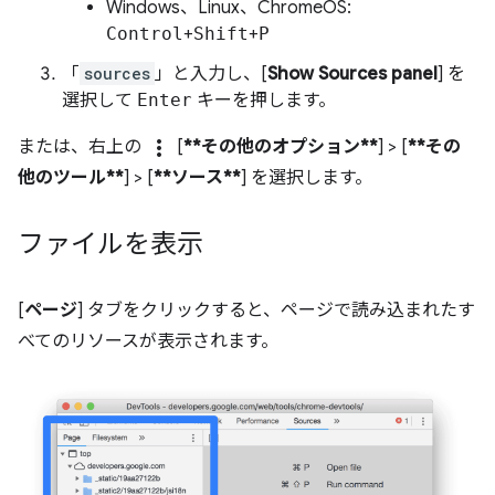
Windows、Linux、ChromeOS:
Control
+
Shift
+
P
「
sources
」と入力し、[
Show Sources panel
] を
選択して
Enter
キーを押します。
more_vert
または、右上の
[
**その他のオプション**
] > [
**その
他のツール**
] > [
**ソース**
] を選択します。
ファイルを表示
[
ページ
] タブをクリックすると、ページで読み込まれたす
べてのリソースが表示されます。