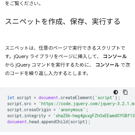
をご覧ください。
スニペットを作成、保存、実行する
スニペットは、任意のページで実行できるスクリプトで
す。jQuery ライブラリをページに挿入して、
コンソール
から jQuery コマンドを実行するために、
コンソール
で次
のコードを繰り返し入力するとします。
let
script
=
document
.
createElement
(
'script'
);
script
.
src
=
'https://code.jquery.com/jquery-3.2.1.m
script
.
crossOrigin
=
'anonymous'
;
script
.
integrity
=
'sha256-hwg4gsxgFZhOsEEamdOYGBf13
document
.
head
.
appendChild
(
script
);