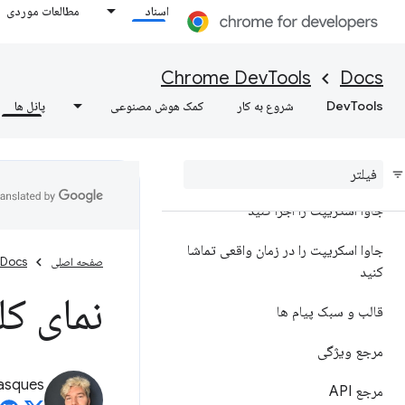
اسناد
مطالعات موردی
نمای کلی
درک خطاها و هشدارها با اطلاعات
Chrome DevTools
Docs
بینش کنسول، درک خطاها و هشدارها با
DevTools
شروع به کار
کمک هوش مصنوعی
پانل ها
اطلاعات بینش کنسول، درک خطاها و
هشدارها با اطلاعات بینش کنسول
ثبت پیام ها
جاوا اسکریپت را اجرا کنید
جاوا اسکریپت را در زمان واقعی تماشا
صفحه اصلی
Docs
کنید
نمای کل
قالب و سبک پیام ها
مرجع ویژگی
asques
مرجع API