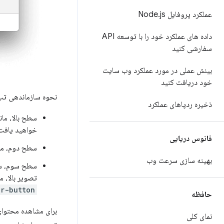
عملکرد پروفایل Node
js
.
داده های عملکرد خود را با توسعه API
سفارشی کنید
بینش عملی در مورد عملکرد وب سایت
خود دریافت کنید
نحوه سازماندهی ت
ذخیره ردپاهای عملکرد
سطح بالا، مان
خواهید یافت
فانوس دریایی
سطح دوم، ما
بهینه سازی سرعت وب
سطح سوم، سطح 
تصویر بالا، 
er-button
حافظه
برای مشاهده محتوا
نمای کلی