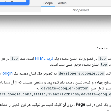
ب
صفحه
:
ند
top
در تصویر بالا، نشان دهنده یک
فریم HTML
است. شما
top
در هر ص
.
top
نشان دهنده فریم اصلی سند است.
نند
developers.google.com
در تصویر بالا، نشان دهنده یک
origin
اس
چهارم و غیره، نشان دهنده دایرکتوری‌ها و منابعی هستند که از آن مبدا بارگذ
مسیر کامل منبع
devsite-googler-button
به
ers.google.com/_static/19aa27122b/css/devsite-googl
ی یک فایل در تب
Page
، روی
آن
کلیک کنید. می‌توانید هر نوع فایلی را مشاهد