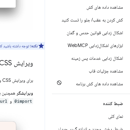
مشاهده داده های کش
کش کردن به عقب
/
جلو را تست کنید
اشکال زدایی قوانین حدس و گمان
ابزارهای اشکال‌زدایی Web
MCP
نکته:
توجه داشته باشید ک
اشکال زدایی خدمات پس زمینه
ویرایش CSS و جاوا اسکریپت
مشاهده جزئیات قاب
برای ویرایش CSS و جاوا اسکریپت، روی تب
مشاهده داده های کش برنامه
ویرایشگر
همچنین به 
@import
و
url()
ضبط کننده
نمای کلی
ضبط، پخش مجدد و اندازه گیری جریان