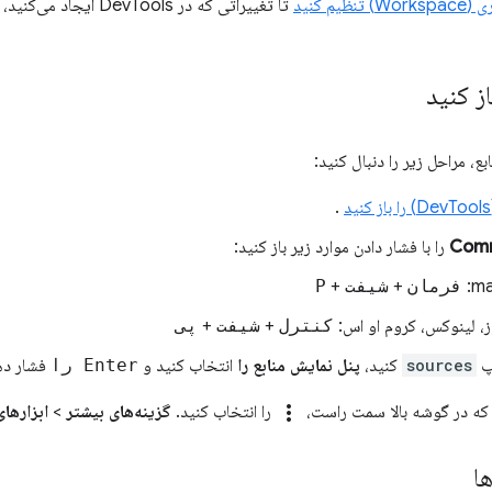
ظیم کنید
تا تغییراتی که در vTools
از کنید
بع، مراحل زیر را دنبال کنید:
.
را با فشار دادن موارد زیر باز کنید:
ma
فرمان
+
شیفت
+
P
، لینوکس، کروم او اس:
کنترل
+
شیفت
+
پی
پ
sources
کنید،
پنل نمایش منابع را
انتخاب کنید و
Enter را
فشار ده
more_vert
که در گوشه بالا سمت راست،
را انتخاب کنید.
گزینه‌های بیشتر
>
ابزارها
ا