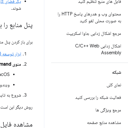
فایل های منبع تنظیم کنید
یک فضای کاری (Workspace) تن
شوند.
محتوای وب و هدرهای پاسخ HTTP را
به صورت محلی لغو کنید
پنل منابع را ب
مرجع اشکال زدایی جاوا اسکریپت
برای باز کردن پنل منا
اشکال زدایی C
C++ Web
/
Assembly
ابزار توسعه (DevTools) را باز کنید
منوی Command
شبکه
cOS:
نمای کلی
ویندوز
شروع به تای
فعالیت شبکه را بررسی کنید
روش دیگر این است 
مرجع ویژگی ها
مشاهده منابع صفحه
مشاهده فایل‌ه