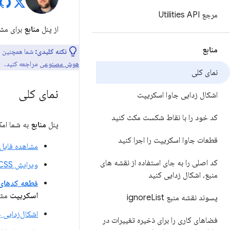
مرجع Utilities API
از پنل
منابع
برای مشا
منابع
نکته کلیدی:
شما همچنین م
هوش مصنوعی
مراجعه کنید.
نمای کلی
نمای کلی
اشکال زدایی جاوا اسکریپت
کد خود را با نقاط شکست مکث کنید
پنل
منابع
به شما امک
قطعات جاوا اسکریپت را اجرا کنید
مشاهده فایل‌
کد اصلی را به جای استفاده از نقشه های
ویرایش CSS و جاوا اسکریپت
منبع، اشکال زدایی کنید
قطعه کدهای
اسکریپت
مشا
پسوند نقشه منبع ignore
List
اشکال‌زدایی 
فضاهای کاری را برای ذخیره تغییرات در