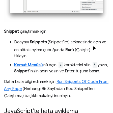
Snippet
çalıştırmak için:
Dosyayı
Snippets
(Snippet'ler) sekmesinde açın ve
en alttaki eylem çubuğunda
Run
'ı (Çalıştır)
tıklayın.
Komut Menüsü
'nü açın,
>
karakterini silin,
!
yazın,
Snippet
'inizin adını yazın ve Enter tuşuna basın.
Daha fazla bilgi edinmek için
Run Snippets Of Code From
Any Page
(Herhangi Bir Sayfadan Kod Snippet'leri
Çalıştırma) başlıklı makaleyi inceleyin.
Java
Script'te hata ayıklama