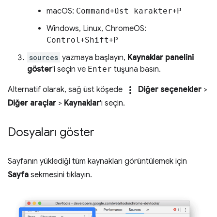
macOS:
Command
+
üst karakter
+
P
Windows, Linux, ChromeOS:
Control
+
Shift
+
P
sources
yazmaya başlayın,
Kaynaklar panelini
göster
'i seçin ve
Enter
tuşuna basın.
more_vert
Alternatif olarak, sağ üst köşede
Diğer seçenekler
>
Diğer araçlar
>
Kaynaklar
'ı seçin.
Dosyaları göster
Sayfanın yüklediği tüm kaynakları görüntülemek için
Sayfa
sekmesini tıklayın.