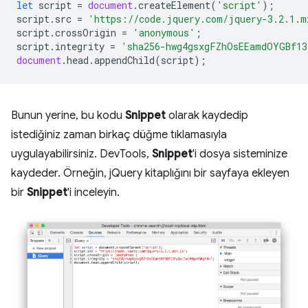
let
script
=
document
.
createElement
(
'script'
);
script
.
src
=
'https://code.jquery.com/jquery-3.2.1.m
script
.
crossOrigin
=
'anonymous'
;
script
.
integrity
=
'sha256-hwg4gsxgFZhOsEEamdOYGBf13
document
.
head
.
appendChild
(
script
);
Bunun yerine, bu kodu
Snippet
olarak kaydedip
istediğiniz zaman birkaç düğme tıklamasıyla
uygulayabilirsiniz. DevTools,
Snippet
'i dosya sisteminize
kaydeder. Örneğin, jQuery kitaplığını bir sayfaya ekleyen
bir
Snippet
'i inceleyin.