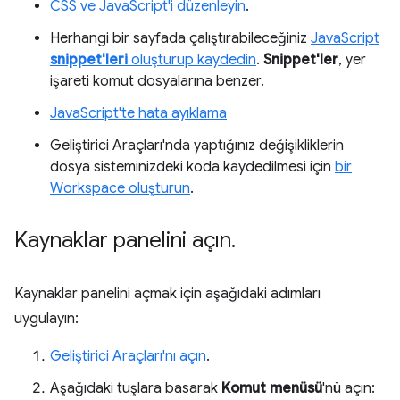
CSS ve JavaScript'i düzenleyin
.
Herhangi bir sayfada çalıştırabileceğiniz
JavaScript
snippet'leri
oluşturup kaydedin
.
Snippet'ler
, yer
işareti komut dosyalarına benzer.
JavaScript'te hata ayıklama
Geliştirici Araçları'nda yaptığınız değişikliklerin
dosya sisteminizdeki koda kaydedilmesi için
bir
Workspace oluşturun
.
Kaynaklar panelini açın
.
Kaynaklar panelini açmak için aşağıdaki adımları
uygulayın:
Geliştirici Araçları'nı açın
.
Aşağıdaki tuşlara basarak
Komut menüsü
'nü açın: