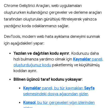
Chrome Geliştirici Araçları, web uygulamaları
oluştururken kullandığınız çerçeveler ve derleme araçları
tarafından oluşturulan gürültüyü filtreleyerek yalnızca
yazdığınız koda odaklanmanızı sağlar.
DevTools, modern web hata ayıklama deneyimi sunmak
için aşağıdakileri yapar:
Yazılan ve dağıtılan kodu ayırır
. Kodunuzu daha
hızlı bulmanıza yardımcı olmak için
Kaynaklar
paneli,
oluşturduğunuz kodu
paketlenmiş ve küçültülmüş
koddan ayırır.
Bilinen üçüncü taraf kodunu yoksayar
:
Kaynaklar
paneli, bu tür kaynakları
Sayfa
sekmesindeki dosya ağacından gizler
.
Konsol
, bu tür çerçeveleri yığın izlerinden