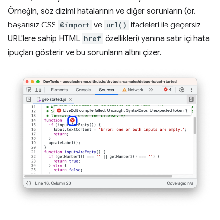
Örneğin, söz dizimi hatalarının ve diğer sorunların (ör.
başarısız CSS
@import
ve
url()
ifadeleri ile geçersiz
URL'lere sahip HTML
href
özellikleri) yanına satır içi hata
ipuçları gösterir ve bu sorunların altını çizer.