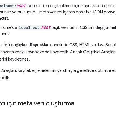
calhost:
PORT
adresinden erişilebilmesi için kaynak kod dizin
orsunuz ve bu sunucu, meta verileri içeren basit bir JSON dosy
ktır).
hrome'da
localhost:
PORT
açık ve sitenin CSS'sini değiştirmek 
sunuz.
lasörü bağlıyken
Kaynaklar
panelinde CSS, HTML ve JavaScript 
lgisayarınızdaki kaynak koda kaydedilir. Ancak Geliştirici Araçlar
erini kaydetmez.
ci Araçları, kaynak eşlemelerinin yardımıyla genellikle optimize e
bilir.
tı için meta veri oluşturma