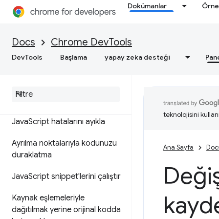
Özellik referansı
Dokümanlar
Örne
API referansı
Docs
Chrome DevTools
Utilities API referansı
DevTools
Başlama
yapay zeka desteği
Pan
Kaynaklar
Genel bakış
teknolojisini kullan
Java
Script hatalarını ayıkla
Ayrılma noktalarıyla kodunuzu
Ana Sayfa
Doc
duraklatma
Değiş
Java
Script snippet'lerini çalıştır
kayde
Kaynak eşlemeleriyle
dağıtılmak yerine orijinal kodda