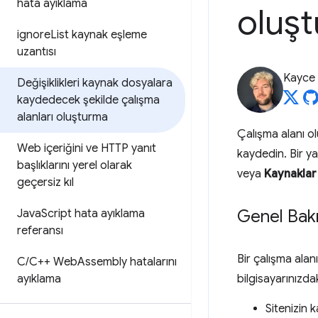
hata ayıklama
oluş
ignore
List kaynak eşleme
uzantısı
Kayce
Değişiklikleri kaynak dosyalara
kaydedecek şekilde çalışma
alanları oluşturma
Çalışma alanı ol
Web içeriğini ve HTTP yanıt
kaydedin. Bir y
başlıklarını yerel olarak
veya
Kaynaklar
geçersiz kıl
Genel Bak
Java
Script hata ayıklama
referansı
Bir çalışma alan
C
/
C++ Web
Assembly hatalarını
ayıklama
bilgisayarınızda
Sitenizin