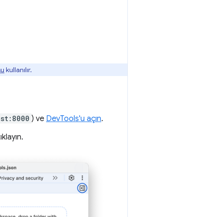
su
kullanılır.
ost:8000
) ve
DevTools'u açın
.
 tıklayın.