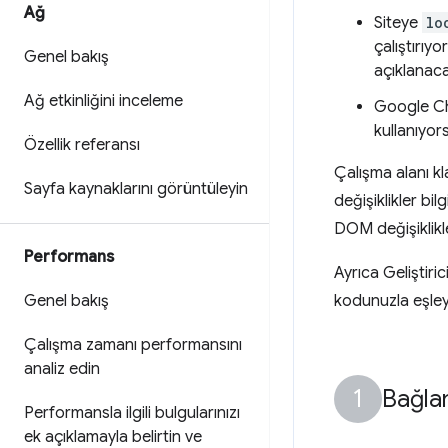
Ağ
Siteye
lo
çalıştırıy
Genel bakış
açıklanaca
Ağ etkinliğini inceleme
Google C
kullanıyor
Özellik referansı
Çalışma alanı k
Sayfa kaynaklarını görüntüleyin
değişiklikler bi
DOM değişiklikl
Performans
Ayrıca Geliştiri
Genel bakış
kodunuzla eşleye
Çalışma zamanı performansını
analiz edin
Bağlan
Performansla ilgili bulgularınızı
ek açıklamayla belirtin ve