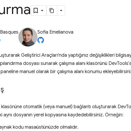
turma
 Basques
Sofia Emelianova
uşturarak Geliştirici Araçları'nda yaptığınız değişiklikleri bilgi
apılandırma dosyası sunarak çalışma alanı klasörünü DevTools'a
paneline manuel olarak bir çalışma alanı konumu ekleyebilirsini
ış
ı klasörüne otomatik (veya manuel) bağlantı oluşturarak DevTools
ki aynı dosyanın yerel kopyasına kaydedebilirsiniz. Örneğin:
 kaynak kodu masaüstünüzde olmalıdır.