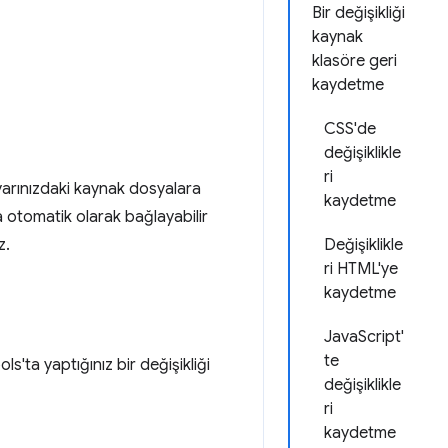
Bir değişikliği
kaynak
klasöre geri
kaydetme
CSS'de
değişiklikle
ri
sayarınızdaki kaynak dosyalara
kaydetme
 otomatik olarak bağlayabilir
z.
Değişiklikle
ri HTML'ye
kaydetme
JavaScript'
te
'ta yaptığınız bir değişikliği
değişiklikle
ri
kaydetme