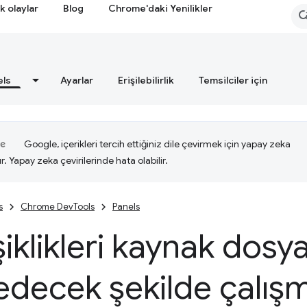
k olaylar
Blog
Chrome'daki Yenilikler
els
Ayarlar
Erişilebilirlik
Temsilciler için
Google, içerikleri tercih ettiğiniz dile çevirmek için yapay zeka
ır. Yapay zeka çevirilerinde hata olabilir.
s
Chrome DevTools
Panels
iklikleri kaynak dosy
decek şekilde çalışm