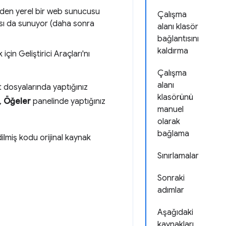
inden yerel bir web sunucusu
Çalışma
ası da sunuyor (daha sonra
alanı klasör
bağlantısını
kaldırma
için Geliştirici Araçları'nı
Çalışma
alanı
dosyalarında yaptığınız
klasörünü
ı,
Öğeler
panelinde yaptığınız
manuel
olarak
bağlama
dilmiş kodu orijinal kaynak
Sınırlamalar
Sonraki
adımlar
Aşağıdaki
kaynakları