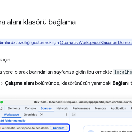
ma alanı klasörü bağlama
dımlarda, özelliği göstermek için
Otomatik Workspace Klasörleri Demo'
 için:
yerel olarak barındırılan sayfanıza gidin (bu örnekte
localh
>
Çalışma alanı
bölümünde, klasörünüzün yanındaki
Bağlan
'ı