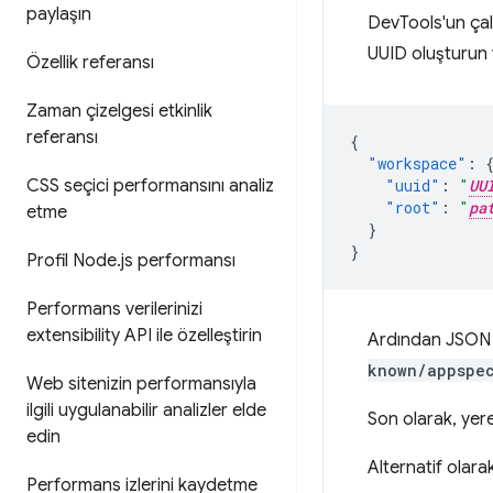
paylaşın
DevTools'un çal
UUID oluşturun 
Özellik referansı
Zaman çizelgesi etkinlik
referansı
{
"workspace"
:
CSS seçici performansını analiz
"uuid"
:
"
UU
"root"
:
"
pa
etme
}
}
Profil Node
.
js performansı
Performans verilerinizi
extensibility API ile özelleştirin
Ardından JSON
known/appspec
Web sitenizin performansıyla
ilgili uygulanabilir analizler elde
Son olarak, yer
edin
Alternatif olara
Performans izlerini kaydetme