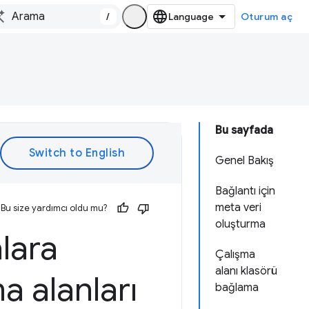
/
Oturum aç
Bu sayfada
Genel Bakış
Bağlantı için
meta veri
Bu size yardımcı oldu mu?
oluşturma
alara
Çalışma
alanı klasörü
a alanları
bağlama