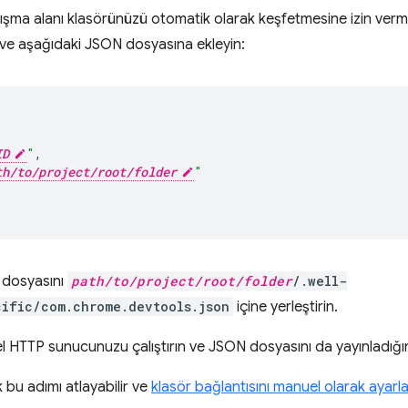
ışma alanı klasörünüzü otomatik olarak keşfetmesine izin verme
ve aşağıdaki JSON dosyasına ekleyin:
{
ID
"
,
th/to/project/root/folder
"
 dosyasını
path/to/project/root/folder
/.well-
ific/com.chrome.devtools.json
içine yerleştirin.
el HTTP sunucunuzu çalıştırın ve JSON dosyasını da yayınladığı
k bu adımı atlayabilir ve
klasör bağlantısını manuel olarak ayarlay