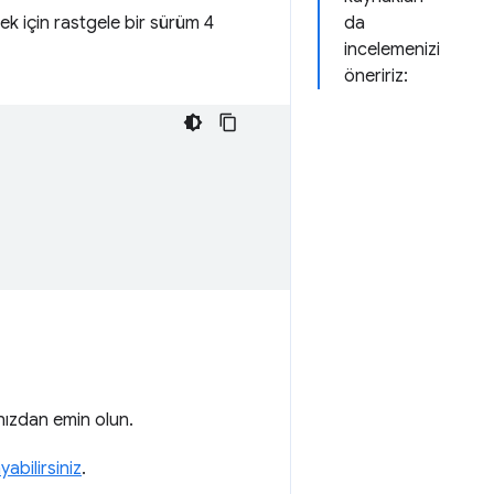
k için rastgele bir sürüm 4
da
incelemenizi
öneririz:
nızdan emin olun.
abilirsiniz
.