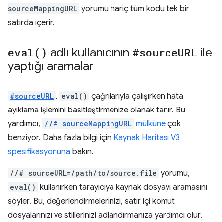
sourceMappingURL
yorumu hariç tüm kodu tek bir
satırda içerir.
eval(
)
adlı kullanıcının
#source
URL
ile
yaptığı aramalar
#sourceURL
,
eval()
çağrılarıyla çalışırken hata
ayıklama işlemini basitleştirmenize olanak tanır. Bu
yardımcı,
//# sourceMappingURL
mülküne
çok
benziyor. Daha fazla bilgi için
Kaynak Haritası V3
spesifikasyonuna
bakın.
//# sourceURL=/path/to/source.file
yorumu,
eval()
kullanırken tarayıcıya kaynak dosyayı aramasını
söyler. Bu, değerlendirmelerinizi, satır içi komut
dosyalarınızı ve stillerinizi adlandırmanıza yardımcı olur.