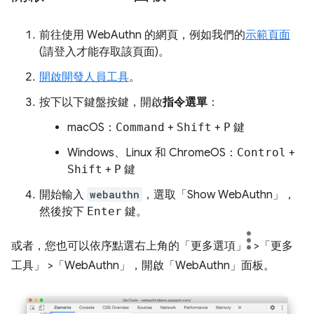
前往使用 WebAuthn 的網頁，例如我們的
示範頁面
(請登入才能存取該頁面)。
開啟開發人員工具
。
按下以下鍵盤按鍵，開啟
指令選單
：
macOS：
Command
+
Shift
+
P
鍵
Windows、Linux 和 ChromeOS：
Control
+
Shift
+
P
鍵
開始輸入
webauthn
，選取「Show WebAuthn」
，
然後按下
Enter
鍵。
或者，您也可以依序點選右上角的「更多選項」
>「更多
工具」
>「WebAuthn」
，開啟「WebAuthn」
面板。