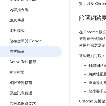
覽，以及 Chr
內容指令碼
篩選網路
訊息傳遞
比對模式
在 Chrome
透過宣告式網路
儲存空間與 Cookie
使用的篩選器清
內容篩選
這些規則可以：
Active Tab 權限
封鎖網路
宣告權限
將網址配置升
權限警告指南
重新導向
修改要求
原生訊息傳遞
Chrome 
跨來源網路要求