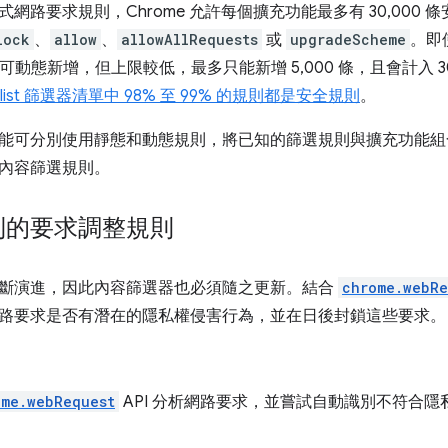
網路要求規則，Chrome 允許每個擴充功能最多有 30,000
lock
、
allow
、
allowAllRequests
或
upgradeScheme
。即
仍可動態新增，但上限較低，最多只能新增 5,000 條，且會計入 3
ylist 篩選器清單中 98% 至 99% 的規則都是安全規則
。
能可分別使用靜態和動態規則，將已知的篩選規則與擴充功能組
內容篩選規則。
到的要求調整規則
斷演進，因此內容篩選器也必須隨之更新。結合
chrome.webRe
路要求是否有潛在的隱私權侵害行為，並在日後封鎖這些要求。
ome.webRequest
API 分析網路要求，並嘗試自動識別不符合
。