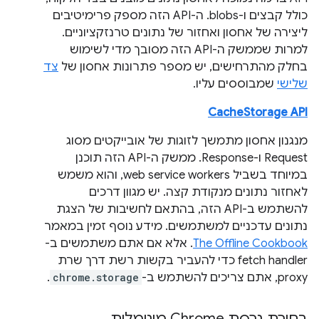
כולל קבצים ו-blobs. ה-API הזה מספק פרימיטיבים
ליצירה של אחסון ואחזור של נתונים טרנזקציוניים.
למרות שממשק ה-API הזה מסובך מדי לשימוש
בחלק מהתרחישים, יש מספר פתרונות אחסון של
צד
שלישי
שמבוססים עליו.
CacheStorage API
מנגנון אחסון מתמשך לזוגות של אובייקטים מסוג
Request ו-Response. ממשק ה-API הזה תוכנן
במיוחד בשביל web service workers, והוא משמש
לאחזור נתונים מנקודת קצה. יש מגוון דרכים
להשתמש ב-API הזה, בהתאם לחשיבות של הצגת
נתונים עדכניים למשתמשים. מידע נוסף זמין במאמר
The Offline Cookbook
. אלא אם אתם משתמשים ב-
fetch handler כדי להעביר בקשות רשת דרך שרת
proxy, אתם צריכים להשתמש ב-
chrome.storage
.
בחירת גרסת Chrome מינימלית