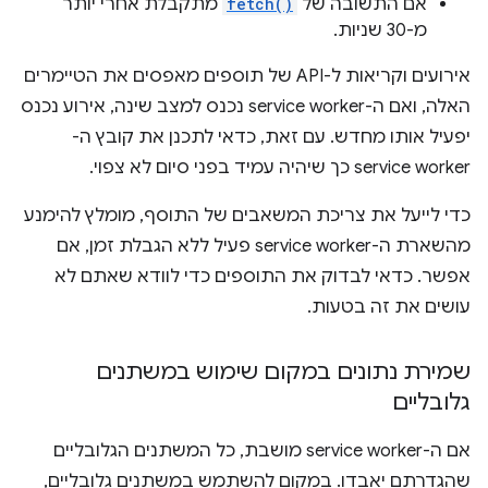
אם התשובה של
fetch()
מתקבלת אחרי יותר
מ-30 שניות.
אירועים וקריאות ל-API של תוספים מאפסים את הטיימרים
האלה, ואם ה-service worker נכנס למצב שינה, אירוע נכנס
יפעיל אותו מחדש. עם זאת, כדאי לתכנן את קובץ ה-
service worker כך שיהיה עמיד בפני סיום לא צפוי.
כדי לייעל את צריכת המשאבים של התוסף, מומלץ להימנע
מהשארת ה-service worker פעיל ללא הגבלת זמן, אם
אפשר. כדאי לבדוק את התוספים כדי לוודא שאתם לא
עושים את זה בטעות.
שמירת נתונים במקום שימוש במשתנים
גלובליים
אם ה-service worker מושבת, כל המשתנים הגלובליים
שהגדרתם יאבדו. במקום להשתמש במשתנים גלובליים,