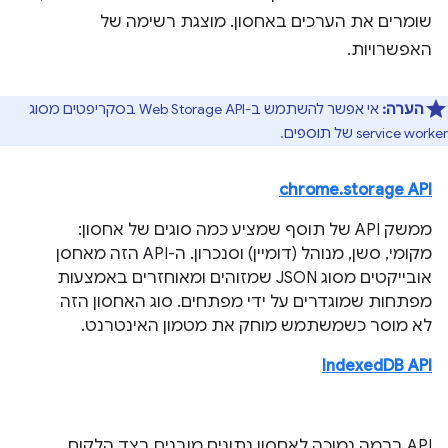
שומרים את הערכים באחסון. מוצגת רשימה של
האפשרויות.
הערה:
אי אפשר להשתמש ב-Web Storage API בסקריפטים מסוג
service worker של תוספים.
chrome.storage API
ממשק API של תוסף שמציע כמה סוגים של אחסון:
מקומי, סשן, מנוהל (דומיין) וסנכרון. ה-API הזה מאחסן
אובייקטים מסוג JSON שמזוהים ומאוחזרים באמצעות
מפתחות שמוגדרים על ידי מפתחים. סוג האחסון הזה
לא מוסר כשמשתמש מוחק את מטמון האינטרנט.
IndexedDB API
API ברמה נמוכה לאחסון נתונים מובנים בצד הלקוח,