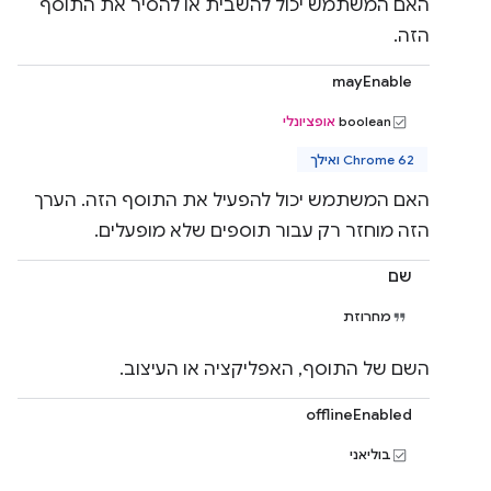
האם המשתמש יכול להשבית או להסיר את התוסף
הזה.
mayEnable
‫boolean
אופציונלי
Chrome 62 ואילך
האם המשתמש יכול להפעיל את התוסף הזה. הערך
הזה מוחזר רק עבור תוספים שלא מופעלים.
שם
מחרוזת
השם של התוסף, האפליקציה או העיצוב.
offlineEnabled
בוליאני