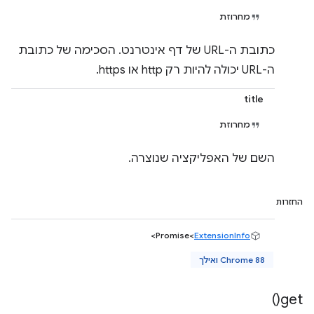
מחרוזת
כתובת ה-URL של דף אינטרנט. הסכימה של כתובת
ה-URL יכולה להיות רק http או https.
title
מחרוזת
השם של האפליקציה שנוצרה.
החזרות
>
Promise<
ExtensionInfo
Chrome 88 ואילך
)
get(