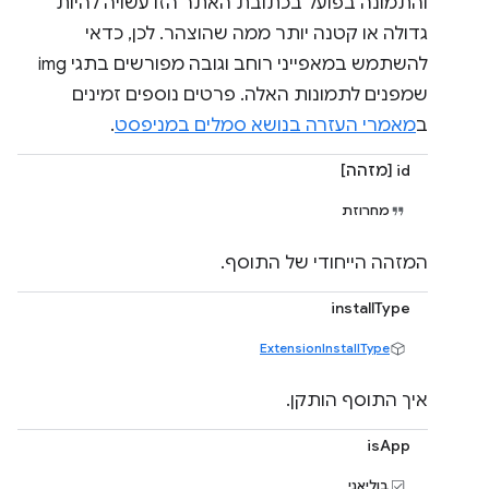
והתמונה בפועל בכתובת האתר הזו עשויה להיות
גדולה או קטנה יותר ממה שהוצהר. לכן, כדאי
להשתמש במאפייני רוחב וגובה מפורשים בתגי img
שמפנים לתמונות האלה. פרטים נוספים זמינים
ב
מאמרי העזרה בנושא סמלים במניפסט
.
id [מזהה]
מחרוזת
המזהה הייחודי של התוסף.
installType
ExtensionInstallType
איך התוסף הותקן.
isApp
בוליאני