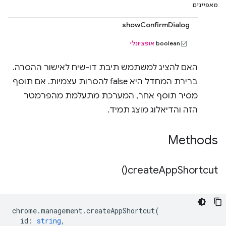
מאפיינים
showConfirmDialog
‫boolean
אופציונלי
האם להציג למשתמש תיבת דו-שיח לאישור ההסרה.
ברירת המחדל היא false להסרות עצמיות. אם תוסף
מסיר תוסף אחר, המערכת מתעלמת מהפרמטר
הזה והדיאלוג מוצג תמיד.
Methods
)
create
App
Shortcut(
chrome
.
management
.
createAppShortcut
(
id
:
string
,