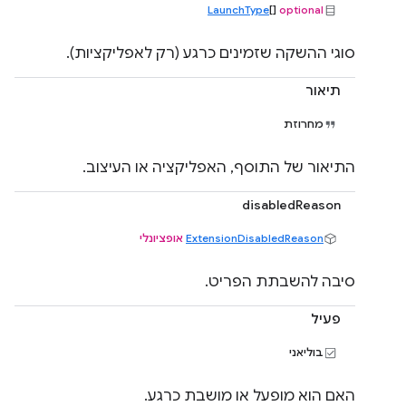
LaunchType
[]
optional
סוגי ההשקה שזמינים כרגע (רק לאפליקציות).
תיאור
מחרוזת
התיאור של התוסף, האפליקציה או העיצוב.
disabledReason
ExtensionDisabledReason
אופציונלי
סיבה להשבתת הפריט.
פעיל
בוליאני
האם הוא מופעל או מושבת כרגע.