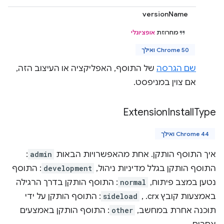
versionName
מחרוזת
אופציונלי
Chrome 50 ואילך
שם הגרסה
של התוסף, האפליקציה או העיצוב הזה,
אם צוין במניפסט.
Extension
Install
Type
Chrome 44 ואילך
איך התוסף הותקן. אחת מהאפשרויות הבאות
admin
:
התוסף הותקן בגלל מדיניות ניהול,
development
: התוסף
נטען במצב פיתוח,
normal
: התוסף הותקן בדרך הרגילה
באמצעות קובץ ‎ .crx,
sideload
: התוסף הותקן על ידי
תוכנה אחרת במחשב,
other
: התוסף הותקן באמצעים