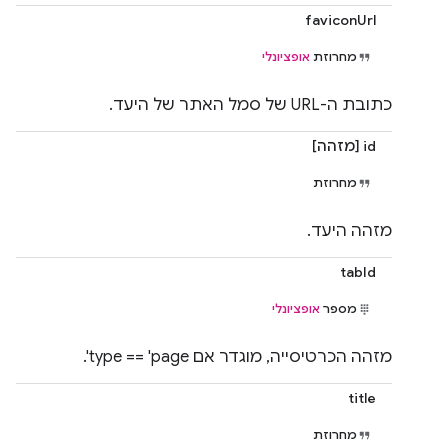
faviconUrl
מחרוזת
אופציונלי
כתובת ה-URL של סמל האתר של היעד.
id [מזהה]
מחרוזת
מזהה היעד.
tabId
מספר
אופציונלי
מזהה הכרטיסייה, מוגדר אם type == 'page'.
title
מחרוזת