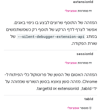
extensionId
מחרוזת
אופציונלי
המזהה של התוסף שרוצים לבצע בו ניפוי באגים.
אפשר לצרף לדף הרקע של תוסף רק כשמשתמשים
במתג
--silent-debugger-extension-api
של
שורת הפקודה.
sessionId
מחרוזת
אופציונלי
המזהה האטום של הסשן של פרוטוקול כלי הפיתוח ל-
Chrome. מזהה סשן צאצא בסשן השורש שמזוהה על
ידי tabId, ‏ extensionId או targetId.
tabId
מספר
אופציונלי