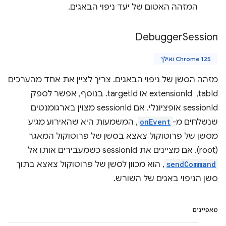
המזהה האטום של יעד ניפוי הבאגים.
Debugger
Session
Chrome 125 ואילך
מזהה הסשן של ניפוי הבאגים. צריך לציין את אחד מהערכים
tabId, ‏ extensionId או targetId. בנוסף, אפשר לספק
sessionId אופציונלי. אם sessionId מצוין בארגומנטים
שנשלחים מ-
onEvent
, המשמעות היא שהאירוע מגיע
מסשן של פרוטוקול צאצא בסשן של פרוטוקול המאגר
(root). אם מציינים את sessionId כשמעבירים אותו אל
sendCommand
, הוא מכוון לסשן של פרוטוקול צאצא בתוך
סשן הניפוי באגים של השורש.
מאפיינים