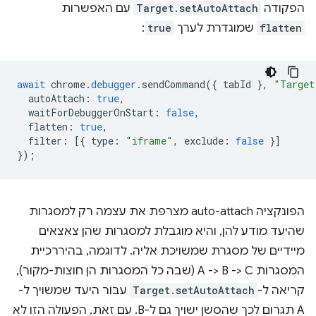
הפקודה
Target.setAutoAttach
עם האפשרות
flatten
שמוגדרת לערך
true
:
await
chrome
.
debugger
.
sendCommand
({
tabId
},
"Target
autoAttach
:
true
,
waitForDebuggerOnStart
:
false
,
flatten
:
true
,
filter
:
[{
type
:
"iframe"
,
exclude
:
false
}]
});
הפונקציה auto-attach מצרפת את עצמה רק למסגרות
שהיעד מודע להן, והיא מוגבלת למסגרות שהן צאצאים
מיידיים של מסגרת שמשויכת אליה. לדוגמה, בהיררכיית
המסגרות A -> B -> C (שבה כל המסגרות הן חוצות-מקור),
קריאה ל-
Target.setAutoAttach
עבור היעד שמשויך ל-
A תגרום לכך שהסשן ישויך גם ל-B. עם זאת, הפעולה הזו לא