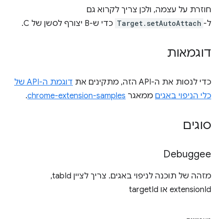
חוזרת על עצמה, ולכן צריך לקרוא גם
ל-
Target.setAutoAttach
כדי ש-B יצורף לסשן של C.
דוגמאות
כדי לנסות את ה-API הזה, מתקינים את
דוגמת ה-API של
כלי הניפוי באגים
ממאגר
chrome-extension-samples
.
סוגים
Debuggee
מזהה של תוכנה לניפוי באגים. צריך לציין tabId, ‏
extensionId או targetId