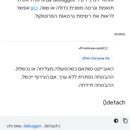
אפשר לצרף רק ל-debuggee עם גרסה ראשית
תואמת וגרסה משנית גדולה או שווה.
כאן
אפשר
לראות את רשימת גרסאות הפרוטוקול.
החזרות
Promise<void>
Chrome 96 ואילך
האובייקט מותאם כשהפעולה מצליחה או נכשלת.
ההבטחה נפתרת ללא ערך. אם הצירוף ייכשל,
ההבטחה תידחה.
)
detach(
chrome
.
debugger
.
detach
(