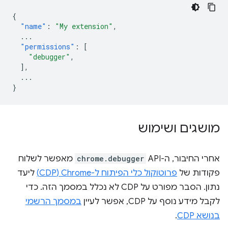
{
"name"
:
"My extension"
,
...
"permissions"
:
[
"debugger"
,
],
...
}
מושגים ושימוש
אחרי החיבור, ה-API‏
chrome.debugger
מאפשר לשלוח
פקודות של
פרוטוקול כלי הפיתוח ל-Chrome‏ (CDP)
ליעד
נתון. הסבר מפורט על CDP לא נכלל במסמך הזה. כדי
לקבל מידע נוסף על CDP, אפשר לעיין
במסמך הרשמי
בנושא CDP
.