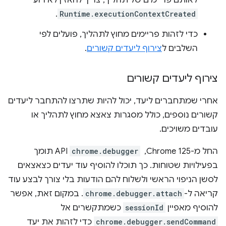
לאותם פריימים של תהליך, צריך להאזין לאירוע
.
Runtime.executionContextCreated
כדי לזהות פריימים מחוץ לתהליך, פועלים לפי
השלבים ל
צירוף ליעדים קשורים
.
צירוף ליעדים קשורים
אחרי שמתחברים ליעד, יכול להיות שתרצו להתחבר ליעדים
קשורים נוספים, כולל מסגרות צאצא מחוץ לתהליך או
עובדים משויכים.
החל מ-Chrome 125, ‏
chrome.debugger
API תומך
בפעילויות שטוחות. כך תוכלו להוסיף עוד יעדים כצאצאים
לסשן הניפוי הראשי ולשלוח להם הודעות בלי צורך לבצע עוד
קריאה ל-
chrome.debugger.attach
. במקום זאת, אפשר
להוסיף מאפיין
sessionId
כשמתקשרים אל
chrome.debugger.sendCommand
כדי לזהות את יעד