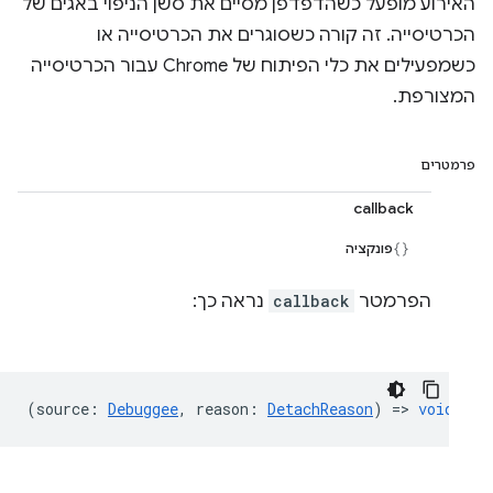
האירוע מופעל כשהדפדפן מסיים את סשן הניפוי באגים של
הכרטיסייה. זה קורה כשסוגרים את הכרטיסייה או
כשמפעילים את כלי הפיתוח של Chrome עבור הכרטיסייה
המצורפת.
פרמטרים
callback
פונקציה
הפרמטר
callback
נראה כך:
(
source
:
Debuggee
,
reason
:
DetachReason
) =>
void