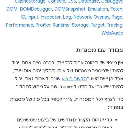
CacheStorage
,
Console
,
CSS
,
Database
,
Debugger
,
DOM
,
DOMDebugger
,
DOMSnapshot
,
Emulation
,
Fetch
,
IO
,
Input
,
Inspector
,
Log
,
Network
,
Overlay
,
Page
,
Performance
,
Profiler
,
Runtime
,
Storage
,
Target
,
Tracing
,
WebAudio
עבודה עם מסגרות
אין מיפוי של תמונה אחת לכל יעד. בכרטיסייה אחת, יכול
להיות שלמספר מסגרות של אותו תהליך יהיה אותו יעד,
אבל הן ישתמשו ב
הקשר ביצוע
שונה. לעומת זאת, יכול
להיות שייווצר יעד חדש ל-iframe שפועל מחוץ לתהליך.
כדי לצרף לכל המסגרות, צריך לטפל בכל סוג של מסגרת
בנפרד:
כדי לזהות הקשרים חדשים של ביצוע שמשויכים