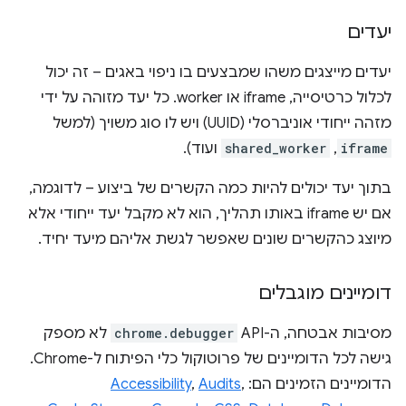
יעדים
יעדים מייצגים משהו שמבצעים בו ניפוי באגים – זה יכול
לכלול כרטיסייה, iframe או worker. כל יעד מזוהה על ידי
מזהה ייחודי אוניברסלי (UUID) ויש לו סוג משויך (למשל
iframe
,‏
shared_worker
ועוד).
בתוך יעד יכולים להיות כמה הקשרים של ביצוע – לדוגמה,
אם יש iframe באותו תהליך, הוא לא מקבל יעד ייחודי אלא
מיוצג כהקשרים שונים שאפשר לגשת אליהם מיעד יחיד.
דומיינים מוגבלים
מסיבות אבטחה, ה-API‏
chrome.debugger
לא מספק
גישה לכל הדומיינים של פרוטוקול כלי הפיתוח ל-Chrome.
הדומיינים הזמינים הם:
,
Audits
,
Accessibility