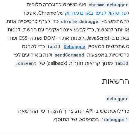
chrome.debugger
API משמש כהעברה חלופית
ל
פרוטוקול לניפוי באגים מרחוק
של Chrome. אפשר
להשתמש ב-
chrome.debugger
כדי לצרף כרטיסייה אחת
או יותר למכשיר, כדי לבצע אינטראקציה עם הרשת, לנפות
באגים ב-JavaScript, לשנות את ה-DOM ואת ה-CSS ועוד.
משתמשים במאפיין
Debuggee
‏
tabId
כדי לטרגט
כרטיסיות באמצעות
sendCommand
ולנתב אירועים לפי
tabId
מתוך קריאות חוזרות (callback) של
onEvent
.
הרשאות
debugger
כדי להשתמש ב-API הזה, צריך להצהיר על ההרשאה
"debugger"
במניפסט של התוסף.