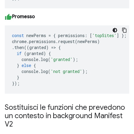
Promesso
const
newPerms
=
{
permissions
:
[
'topSites'
]
};
chrome
.
permissions
.
request
(
newPerms
)
.
then
((
granted
)
=>
{
if
(
granted
)
{
console
.
log
(
'granted'
);
}
else
{
console
.
log
(
'not granted'
);
}
});
Sostituisci le funzioni che prevedono
un contesto in background Manifest
V2