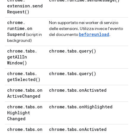
extension
.
send
Request(
)
chrome
.
Non supportato nei worker di servizio
runtime
.
on
delle estensioni. Utilizza invece l'evento
Suspend
beforeunload
(script in
del documento
.
background)
chrome
.
tabs
.
chrome
.
tabs
.
query(
)
get
All
In
Window(
)
chrome
.
tabs
.
chrome
.
tabs
.
query(
)
get
Selected(
)
chrome
.
tabs
.
on
chrome
.
tabs
.
on
Activated
Active
Changed
chrome
.
tabs
.
on
chrome
.
tabs
.
on
Highlighted
Highlight
Changed
chrome
.
tabs
.
on
chrome
.
tabs
.
on
Activated