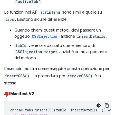
"activeTab"
.
Le funzioni nell'API
scripting
sono simili a quelle su
tabs
. Esistono alcune differenze.
Quando chiami questi metodi, devi passare un
oggetto
CSSInjection
anziché
InjectDetails
.
tabId
viene ora passato come membro di
CSSInjection.target
anziché come argomento
del metodo.
L'esempio mostra come eseguire questa operazione per
insertCSS()
. La procedura per
removeCSS()
è la
stessa.
Manifest V2
chrome
.
tabs
.
insertCSS
(
tabId
,
injectDetails
,
()
=>