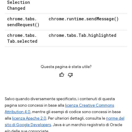
Selection
Changed
chrome
.
tabs
.
chrome
.
runtime
.
send
Message(
)
send
Request(
)
chrome
.
tabs
.
chrome
.
tabs
.
Tab
.
highlighted
Tab
.
selected
Questa pagina è stata utile?
Salvo quando diversamente specificato, i contenuti di questa
pagina sono concessi in base alla
licenza Creative Commons
Attribution 4.0
, mentre gli esempi di codice sono concessi in base
alla
licenza Apache 2.0
. Per ulteriori dettagli, consulta le
norme del
sito di Google Developers
. Java è un marchio registrato di Oracle
e/o delle sue consociate.