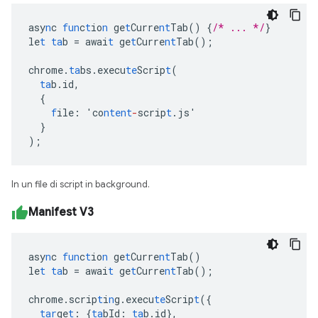
asy
n
c
fun
c
t
io
n
ge
t
Curre
nt
Tab()
{
/* ... */
}
le
t
ta
b
=
awai
t
ge
t
Curre
nt
Tab();
chrome.
ta
bs.execu
te
Scrip
t
(
ta
b.id
,
{
f
ile
:
'co
ntent
-
scrip
t
.js'
}
);
In un file di script in background.
Manifest V3
asy
n
c
fun
c
t
io
n
ge
t
Curre
nt
Tab()
le
t
ta
b
=
awai
t
ge
t
Curre
nt
Tab();
chrome.scrip
t
i
n
g.execu
te
Scrip
t
(
{
tar
ge
t
:
{
ta
bId
:
ta
b.id
},