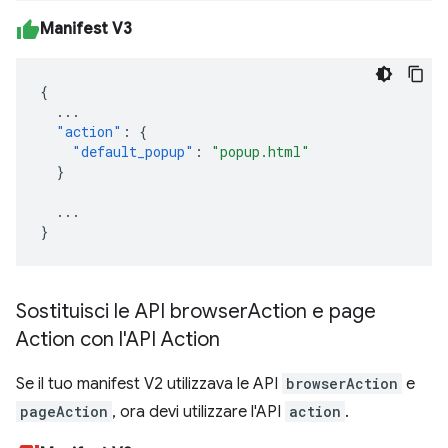
Manifest V3
{
...
"action"
:
{
"default_popup"
:
"popup.html"
}
...
}
Sostituisci le API browser
Action e page
Action con l'API Action
Se il tuo manifest V2 utilizzava le API
browserAction
e
pageAction
, ora devi utilizzare l'API
action
.