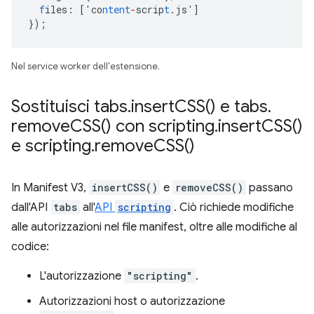
f
iles
:
[
'co
ntent
-
scrip
t
.js'
]
}
);
Nel service worker dell'estensione.
Sostituisci tabs
.
insert
CSS(
) e tabs
.
remove
CSS(
) con scripting
.
insert
CSS(
)
e scripting
.
remove
CSS(
)
In Manifest V3,
insertCSS()
e
removeCSS()
passano
dall'API
tabs
all'
API
scripting
. Ciò richiede modifiche
alle autorizzazioni nel file manifest, oltre alle modifiche al
codice:
L'autorizzazione
"scripting"
.
Autorizzazioni host o autorizzazione