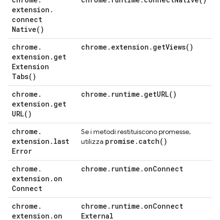
extension
.
connect
Native(
)
chrome
.
chrome
.
extension
.
get
Views(
)
extension
.
get
Extension
Tabs(
)
chrome
.
chrome
.
runtime
.
get
URL(
)
extension
.
get
URL(
)
chrome
.
Se i metodi restituiscono promesse,
extension
.
last
promise
.
catch(
)
utilizza
Error
chrome
.
chrome
.
runtime
.
on
Connect
extension
.
on
Connect
chrome
.
chrome
.
runtime
.
on
Connect
extension
.
on
External