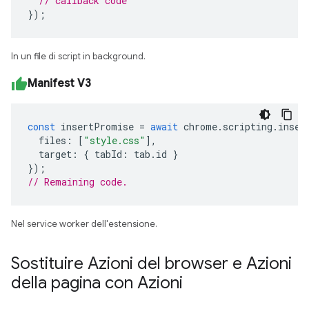
// callback code
});
In un file di script in background.
Manifest V3
const
insertPromise
=
await
chrome
.
scripting
.
inser
files
:
[
"style.css"
],
target
:
{
tabId
:
tab
.
id
}
});
// Remaining code. 
Nel service worker dell'estensione.
Sostituire Azioni del browser e Azioni
della pagina con Azioni