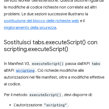
servizio worker dell'estensione. Questa sezione riguarda
le modifiche al codice richieste non correlate ad altri
problemi. Le due sezioni successive illustrano la
sostituzione del blocco delle richieste web
e il
miglioramento della sicurezza
.
Sostituisci tabs
.
execute
Script(
) con
scripting
.
execute
Script(
)
In Manifest V3,
executeScript()
passa dall'API
tabs
all'API
scripting
. Ciò richiede modifiche alle
autorizzazioni nel file manifest, oltre a modifiche effettive
al codice.
Per il metodo
executeScript()
, devi disporre di:
L'autorizzazione
"scripting"
.